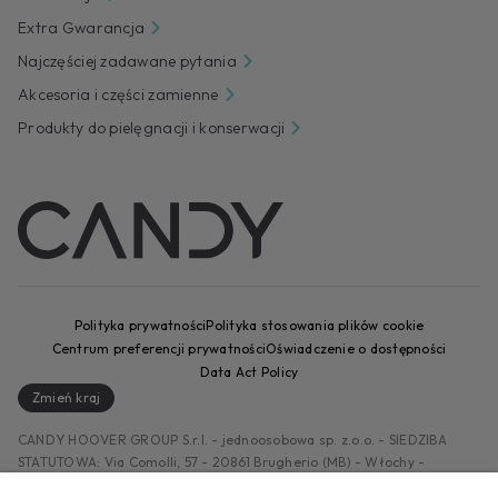
Extra Gwarancja
Najczęściej zadawane pytania
Akcesoria i części zamienne
Produkty do pielęgnacji i konserwacji
Polityka prywatności
Polityka stosowania plików cookie
Centrum preferencji prywatności
Oświadczenie o dostępności
Data Act Policy
Zmień kraj
CANDY HOOVER GROUP S.r.I. - jednoosobowa sp. z.o.o. - SIEDZIBA
STATUTOWA: Via Comolli, 57 - 20861 Brugherio (MB) - Włochy -
SIEDZIBY ADMINISTRACYJNE: Via Privata Eden Fumagalli bez nadanego