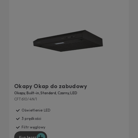
Okapy Okap do zabudowy
Okapy, Built-in, Standard, Czarny, LED
CFT610/4N/1
Oświetlenie LED
3 prędkości
Filtr węglowy
Kup teraz