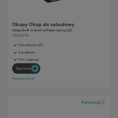
Okapy Okap do zabudowy
Okapy, Built-in, Built-in/Fixed, Czarny, LED
CBG625/1N
Oświetlenie LED
3 prędkości
Filtr węglowy
Kup teraz
Pokaż produkt
Porównaj