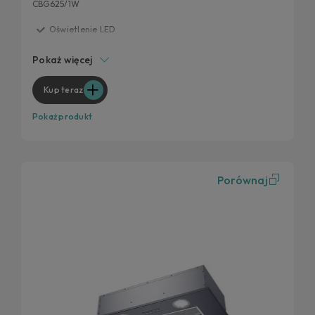
CBG625/1W
Oświetlenie LED
3 prędkości
Pokaż więcej
Niski poziom hałasu
Filtr węglowy
Kup teraz
Pokaż produkt
Porównaj