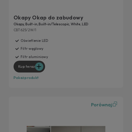
Okapy Okap do zabudowy
Okapy, Built-in, Built-in/Telescopic, White, LED
CBT625/2W/1
Oświetlenie LED
Filtr węglowy
Filtr aluminiowy
Kup teraz
Pokaż produkt
Porównaj