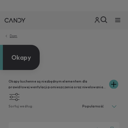
Dom
Okapy
Okapy kuchenne są niezbędnym elementem dla
prawidłowej wentylacji pomieszczenia oraz niwelowania
zapachów powstających podczas przygotowywania
posiłków. Candy oferuje wiele funkcjonalnych i wydajnych
okapów, które wzbogacą Twoją kuchnię dzięki doskonale
Sortuj według:
dopasowującemu się wzornictwu i różnym rodzajom
wykończeń. Dostępne są zarówno w wersji wolnostojącej,
jak i do zabudowy, w kształcie litery „T”, w stylu
baldachimu lub w bardziej klasycznym i minimalistycznym