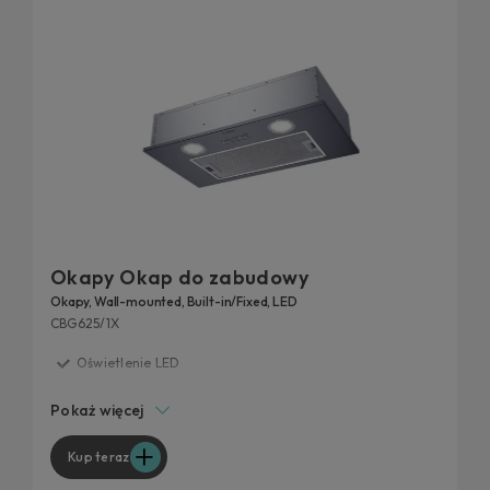
Okapy Okap do zabudowy
Okapy, Wall-mounted, Built-in/Fixed, LED
CBG625/1X
Oświetlenie LED
3 prędkości
Pokaż więcej
Niski poziom hałasu
Filtr węglowy
Kup teraz