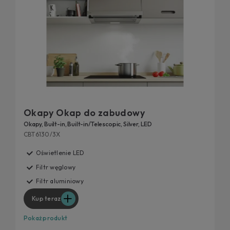
Okapy Okap do zabudowy
Okapy, Built-in, Built-in/Telescopic, Silver, LED
CBT6130/3X
Oświetlenie LED
Filtr węglowy
Filtr aluminiowy
Kup teraz
Pokaż produkt