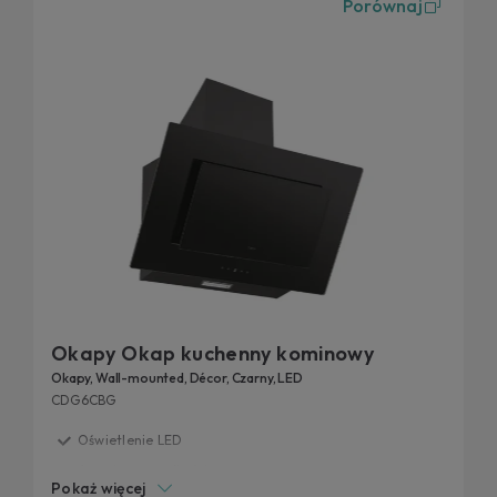
Porównaj
kształcie. Wszystkie okapy kuchenne Candy mają różne
poziomy mocy i specjalne filtry, które wychwytują każdy
zapach i pozwalają cieszyć się przygotowywaniem
obiadów i kolacji bez obaw.
Okapy Okap kuchenny kominowy
Okapy, Wall-mounted, Décor, Czarny, LED
CDG6CBG
Oświetlenie LED
4 poziomy prędkości
Pokaż więcej