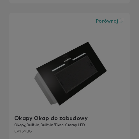
Porównaj
Okapy Okap do zabudowy
Okapy, Built-in, Built-in/Fixed, Czarny, LED
CPY5MBG