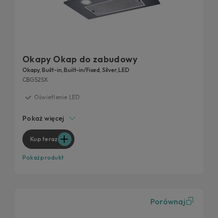
Okapy Okap do zabudowy
Okapy, Built-in, Built-in/Fixed, Silver, LED
CBG52SX
Oświetlenie LED
3 prędkości
Pokaż więcej
Niski poziom hałasu
Filtr węglowy
Kup teraz
Pokaż produkt
Porównaj