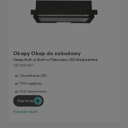
Okapy Okap do zabudowy
Okapy, Built-in, Built-in/Telescopic, LED, Black painted
CBT625/2B/1
Oświetlenie LED
Filtr węglowy
Filtr aluminiowy
Kup teraz
Pokaż produkt