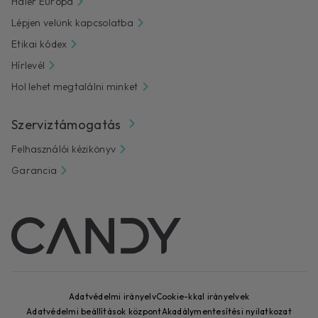
Haier Európa
Lépjen velünk kapcsolatba
Etikai kódex
Hírlevél
Hol lehet megtalálni minket
Szerviztámogatás
Felhasználói kézikönyv
Garancia
Adatvédelmi irányelv
Cookie-kkal irányelvek
Adatvédelmi beállítások központ
Akadálymentesítési nyilatkozat