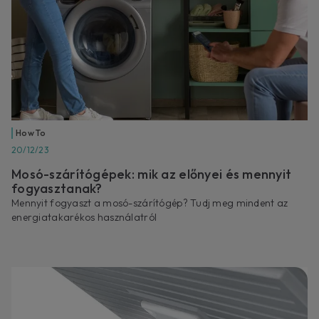
How To
20/12/23
Mosó-szárítógépek: mik az előnyei és mennyit
fogyasztanak?
Mennyit fogyaszt a mosó-szárítógép? Tudj meg mindent az
energiatakarékos használatról