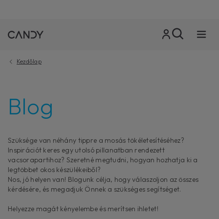
Kezdőlap
Blog
Szüksége van néhány tippre a mosás tökéletesítéséhez?
Inspirációt keres egy utolsó pillanatban rendezett
vacsorapartihoz? Szeretné megtudni, hogyan hozhatja ki a
legtöbbet okos készülékeiből?
Nos, jó helyen van! Blogunk célja, hogy válaszoljon az összes
kérdésére, és megadjuk Önnek a szükséges segítséget.
Helyezze magát kényelembe és merítsen ihletet!