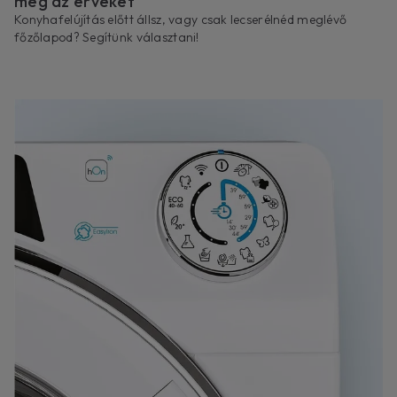
meg az érveket
Konyhafelújítás előtt állsz, vagy csak lecserélnéd meglévő
főzőlapod? Segítünk választani!