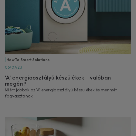
How To
,
Smart Solutions
06/07/23
‘A’ energiaosztályú készülékek – valóban
megéri?
Miért jobbak az ‘A’ energiaosztályú készülékek és mennyit
fogyasztanak