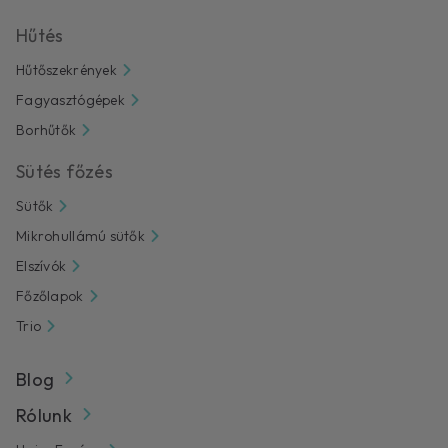
Hűtés
Hűtőszekrények
Fagyasztógépek
Borhűtők
Sütés főzés
Sütők
Mikrohullámú sütők
Elszívók
Főzőlapok
Trio
Blog
Rólunk