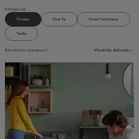
Kategória
:
Összes
How To
Smart Solutions
Taste
Rendezési szempont: