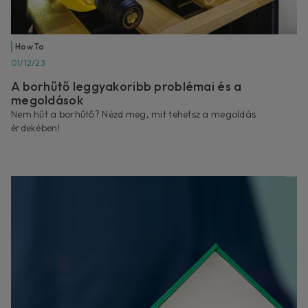
How To
01/12/23
A borhűtő leggyakoribb problémai és a
megoldások
Nem hűt a borhűtő? Nézd meg, mit tehetsz a megoldás
érdekében!