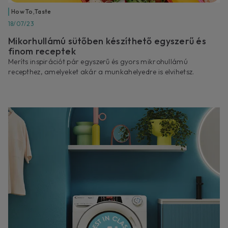
How To
,
Taste
18/07/23
Mikorhullámú sütőben készíthető egyszerű és
finom receptek
Meríts inspirációt pár egyszerű és gyors mikrohullámú
recepthez, amelyeket akár a munkahelyedre is elvihetsz.