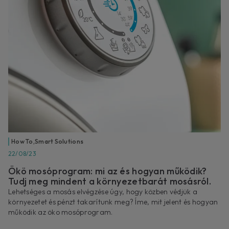
How To
,
Smart Solutions
22/08/23
Ökö mosóprogram: mi az és hogyan működik?
Tudj meg mindent a környezetbarát mosásról.
Lehetséges a mosás elvégzése úgy, hogy közben védjük a
környezetet és pénzt takarítunk meg? Íme, mit jelent és hogyan
működik az öko mosóprogram.