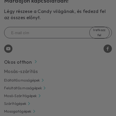
Maradjon kapcsolatban!
Légy részese a Candy világának, és fedezd fel
az összes előnyt.
Iratkozz
fel
Okos otthon
Mosás-szárítás
Elöltöltős mosógépek
Felültöltős mosógépek
Mosó-Szárítógépek
Szárítógépek
Mosogatógépek