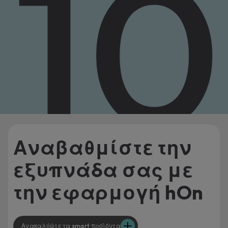
Αναβαθμίστε την
εξυπνάδα σας με
την εφαρμογή hOn
Ανακαλύψτε τα smart προϊόντα