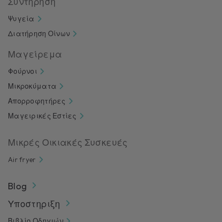
Συντήρηση
Ψυγεία
Διατήρηση Οίνων
Μαγείρεμα
Φούρνοι
Μικροκύματα
Απορροφητήρες
Μαγειρικές Εστίες
Μικρές Οικιακές Συσκευές
Air fryer
Blog
Υποστηριξη
Βιβλίο Οδηγιών