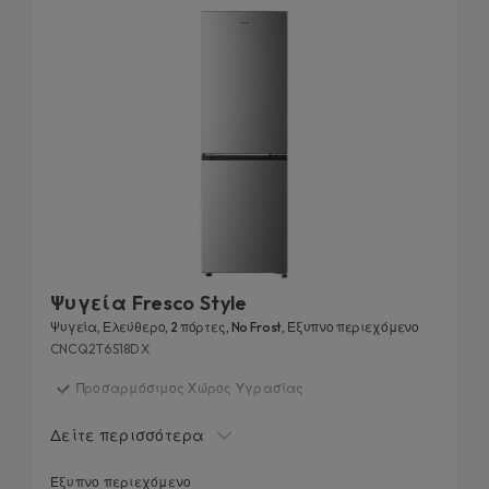
πάντα φρέσκα. Από εντοιχιζόμενα έως ανεξάρτητα
ψυγεία, η Candy προσφέρει διαφορετικά μοντέλα όσον
αφορά το μέγεθος, το χρώμα και τη συνδεσιμότητα.
Ψυγεία Fresco Style
Ψυγεία, Ελεύθερο, 2 πόρτες, No Frost, Έξυπνο περιεχόμενο
CNCQ2T6S18DX
Προσαρμόσιμος Χώρος Υγρασίας
Τεχνολογία Circle Fresh
Δείτε περισσότερα
Ενεργειακή Κλάση D
Καινοτόμο περιεχόμενο μέσω της εφαρμογής hOn
Έξυπνο περιεχόμενο