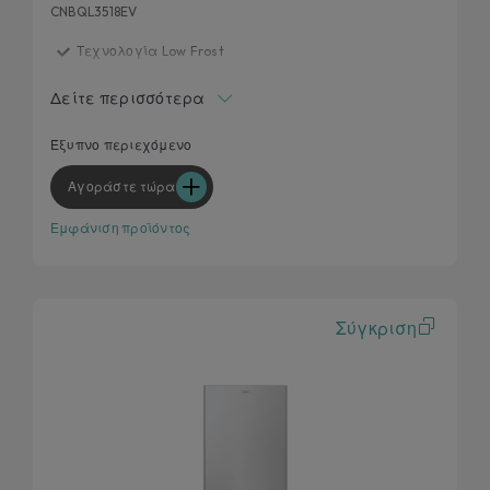
CNBQL3518EV
Τεχνολογία Low Frost
E Class
Δείτε περισσότερα
Ένας κόσμος περιεχομένου εντός εφαρμογής
Super Cool και Super Freeze
Έξυπνο περιεχόμενο
Αγοράστε τώρα
Εμφάνιση προϊόντος
Σύγκριση