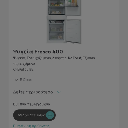
Ψυγεία Fresco 400
Ψυγεία, Εντοιχιζόμενο, 2 πόρτες, No Frost, Έξυπνο
περιεχόμενο
CNBQT3518E
E Class
Εγγυημένη φρεσκάδα για το φαγητό σας
Δείτε περισσότερα
Ιδανική θερμοκρασία για φρούτα και λαχανικά
Total no frost
Έξυπνο περιεχόμενο
Ένας κόσμος περιεχομένου εντός εφαρμογής
Αγοράστε τώρα
Εμφάνιση προϊόντος