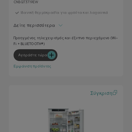
CNBQT3719EW
Ιδανική θερμοκρασία για φρούτα και λαχανικά
Εγγυημένη φρεσκάδα για το φαγητό σας
Δείτε περισσότερα
Total no frost
E Class
Προηγμένος τηλεχειρισμός και έξυπνο περιεχόμενο (Wi-
Fi + BLUETOOTH®)
Ένας κόσμος περιεχομένου εντός εφαρμογής
Αγοράστε τώρα
Εμφάνιση προϊόντος
Σύγκριση