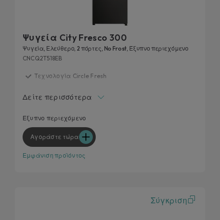
Ψυγεία City Fresco 300
Ψυγεία, Ελεύθερο, 2 πόρτες, No Frost, Έξυπνο περιεχόμενο
CNCQ2T518EB
Τεχνολογία Circle Fresh
Ζώνη Fresh 0°C
Δείτε περισσότερα
Επιπλέον χωρητικότητα - πλάτος 55 cm
Προσαρμογή σχεδίασης κουζίνας
Έξυπνο περιεχόμενο
Καινοτόμο περιεχόμενο μέσω της εφαρμογής hOn
Αγοράστε τώρα
Εμφάνιση προϊόντος
Σύγκριση