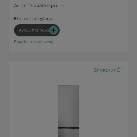
Ζώνη Fresh 0°C
Δείτε περισσότερα
Προσαρμογή σχεδίασης κουζίνας
Τεχνολογία Circle Fresh
Έξυπνο περιεχόμενο
Καινοτόμο περιεχόμενο μέσω της εφαρμογής hOn
Αγοράστε τώρα
Εμφάνιση προϊόντος
Σύγκριση