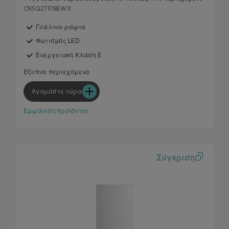
CNSQ2T918EWX
Γυάλινα ράφια
Φωτισμός LED
Ενεργειακή Κλάση Ε
Έξυπνο περιεχόμενο
Αγοράστε τώρα
Εμφάνιση προϊόντος
Σύγκριση