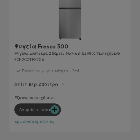
Ψυγεία Fresco 300
Ψυγεία, Ελεύθερο, 2 πόρτες, No Frost, Έξυπνο περιεχόμενο
ECN2CQTEX206
Επιπλέον χωρητικότητα - 2mt
Ζώνη Fresh 0°C
Δείτε περισσότερα
Προσαρμόσιμος Χώρος Υγρασίας
Προσαρμογή σχεδίασης κουζίνας
Έξυπνο περιεχόμενο
Τεχνολογία Circle Fresh
Αγοράστε τώρα
Εμφάνιση προϊόντος