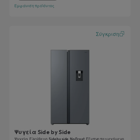
Εμφάνιση προϊόντος
Σύγκριση
Ψυγεία Side by Side
Ψυγεία, Ελεύθερο, Side by side, No Frost, Έξυπνο περιεχόμενο