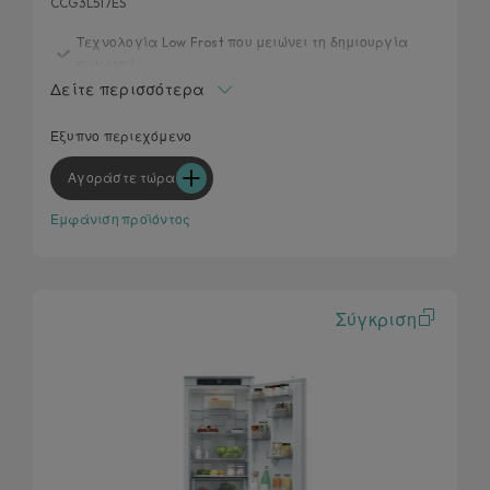
CCG3L517ES
Τεχνολογία Low Frost που μειώνει τη δημιουργία
παγετού
Δείτε περισσότερα
Τεχνολογία Inverter
Εσωτερικός πίνακας χειρισμού
Έξυπνο περιεχόμενο
Εργονομική χειρολαβή
Αγοράστε τώρα
Συνδεδεμένες Λειτουργίες
Εμφάνιση προϊόντος
Σύγκριση