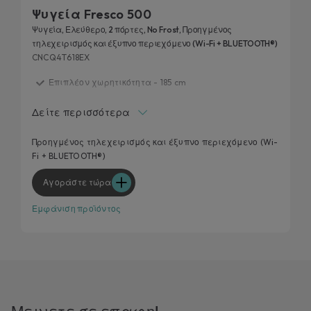
Ψυγεία Fresco 500
Ψυγεία, Ελεύθερο, 2 πόρτες, No Frost, Προηγμένος
τηλεχειρισμός και έξυπνο περιεχόμενο (Wi-Fi + BLUETOOTH®)
CNCQ4T618EX
Επιπλέον χωρητικότητα - 185 cm
Ζώνη Fresh 0°C
Δείτε περισσότερα
Προσαρμόσιμος Χώρος Υγρασίας
Προσαρμογή σχεδίασης κουζίνας
Προηγμένος τηλεχειρισμός και έξυπνο περιεχόμενο (Wi-
Fi + BLUETOOTH®)
Panorama Light
Αγοράστε τώρα
Εμφάνιση προϊόντος