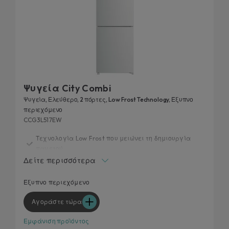
Ψυγεία City Combi
Ψυγεία, Ελεύθερο, 2 πόρτες, Low Frost Technology, Έξυπνο
περιεχόμενο
CCG3L517EW
Τεχνολογία Low Frost που μειώνει τη δημιουργία
παγετού
Δείτε περισσότερα
Τεχνολογία Inverter
Εσωτερικός πίνακας χειρισμού
Έξυπνο περιεχόμενο
Εργονομική χειρολαβή
Αγοράστε τώρα
Συνδεδεμένες Λειτουργίες
Εμφάνιση προϊόντος