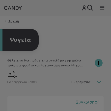
Αρχική
Ψυγεία
Θέλετε να διατηρήσετε τα νωπά ή μαγειρεμένα
τρόφιμα, φρούτα και λαχανικά με τον καλύτερο
δυνατό τρόπο; Ένα έξυπνο ψυγείο όπως αυτά της Candy
μπορεί να είναι ιδανικό για εσάς. Από το σύστημα
αυτόματης απόψυξης και παρακολούθησης πάγου
Παραγγελία βάσει :
μέχρι τη δυνατότητα συνδυασμού ραφιών και
εσωτερικών θηκών σύμφωνα με τις προτιμήσεις σας:
ένα ψυγείο Candy μπορεί να κάνει τη ζωή σας πιο
εύκολη. Το μεταβλητό σύστημα εξαερισμού των
Σύγκριση
ψυγειοκαταψυκτών της Candy εγγυάται ομοιόμορφη
κατανομή της θερμοκρασίας, ώστε τα τρόφιμα να είναι