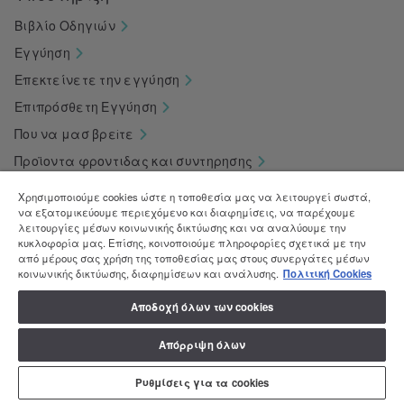
Βιβλίο Οδηγιών
Εγγύηση
Επεκτείνετε την εγγύηση
Επιπρόσθετη Εγγύηση
Που να μασ βρεiτε
Προϊοντα φροντιδας και συντηρησης
Αγορά ανταλλακτικών
Χρησιμοποιούμε cookies ώστε η τοποθεσία μας να λειτουργεί σωστά,
να εξατομικεύουμε περιεχόμενο και διαφημίσεις, να παρέχουμε
λειτουργίες μέσων κοινωνικής δικτύωσης και να αναλύουμε την
κυκλοφορία μας. Επίσης, κοινοποιούμε πληροφορίες σχετικά με την
από μέρους σας χρήση της τοποθεσίας μας στους συνεργάτες μέσων
κοινωνικής δικτύωσης, διαφημίσεων και ανάλυσης.
Πολιτική Cookies
Αποδοχή όλων των cookies
Απόρριψη όλων
Πολιτική Απορρήτου
Πολιτική Cookie
Κώδικας Δεοντολογίας
Κέντρο προτιμήσεων απορρήτου
Δήλωση προσβασιμότητας
Ρυθμίσεις για τα cookies
Data Act Policy