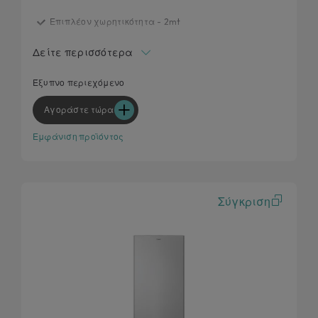
Επιπλέον χωρητικότητα - 2mt
Ζώνη Fresh 0°C
Δείτε περισσότερα
Προσαρμόσιμος Χώρος Υγρασίας
Προσαρμογή σχεδίασης κουζίνας
Έξυπνο περιεχόμενο
Τεχνολογία Circle Fresh
Αγοράστε τώρα
Εμφάνιση προϊόντος
Σύγκριση