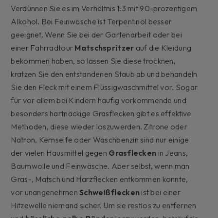
Verdünnen Sie es im Verhältnis 1:3 mit 90-prozentigem
Alkohol. Bei Feinwäsche ist Terpentinöl besser
geeignet. Wenn Sie bei der Gartenarbeit oder bei
einer Fahrradtour
Matschspritzer
auf die Kleidung
bekommen haben, so lassen Sie diese trocknen,
kratzen Sie den entstandenen Staub ab und behandeln
Sie den Fleck mit einem Flüssigwaschmittel vor. Sogar
für vor allem bei Kindern häufig vorkommende und
besonders hartnäckige Grasflecken gibt es effektive
Methoden, diese wieder loszuwerden. Zitrone oder
Natron, Kernseife oder Waschbenzin sind nur einige
der vielen Hausmittel gegen
Grasflecken
in Jeans,
Baumwolle und Feinwäsche. Aber selbst, wenn man
Gras-, Matsch und Harzflecken entkommen konnte,
vor unangenehmen
Schweißflecken
ist bei einer
Hitzewelle niemand sicher. Um sie restlos zu entfernen