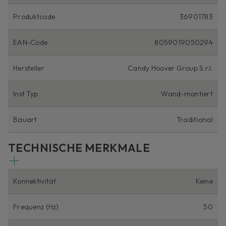
Produktcode
36901783
EAN-Code
8059019050294
Hersteller
Candy Hoover Group S.r.l.
Inst Typ
Wand-montiert
Bauart
Traditional
TECHNISCHE MERKMALE
Konnektivität
Keine
Frequenz (Hz)
50