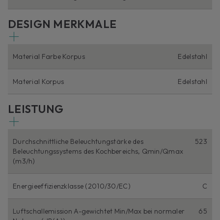
DESIGN MERKMALE
Material Farbe Korpus
Edelstahl
Material Korpus
Edelstahl
LEISTUNG
Durchschnittliche Beleuchtungstärke des
523
Beleuchtungssystems des Kochbereichs, Qmin/Qmax
(m3/h)
Energieeffizienzklasse (2010/30/EC)
C
Luftschallemission A-gewichtet Min/Max bei normaler
65