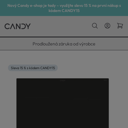
Nový Candy e-shop je tady – využijte slevu 15 % na první nákup s
kódem CANDY15
Vyneseme, zapojíme, odvezeme
Sleva 15 % s kódem CANDY15