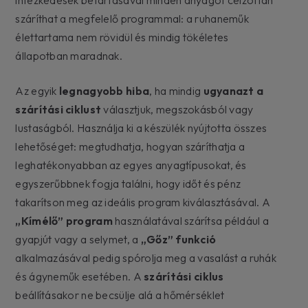
száríthat a megfelelő programmal: a ruhaneműk
élettartama nem rövidül és mindig tökéletes
állapotban maradnak.
Az egyik
legnagyobb hiba
, ha mindig
ugyanazt a
szárítási ciklust
választjuk, megszokásból vagy
lustaságból. Használja ki a készülék nyújtotta összes
lehetőséget: megtudhatja, hogyan száríthatja a
leghatékonyabban az egyes anyagtípusokat, és
egyszerűbbnek fogja találni, hogy időt és pénz
takarítson meg az ideális program kiválasztásával. A
„Kímélő” program
használatával szárítsa például a
gyapjút vagy a selymet, a
„Gőz” funkció
alkalmazásával pedig spórolja meg a vasalást a ruhák
és ágyneműk esetében. A
szárítási ciklus
beállításakor ne becsülje alá a hőmérséklet