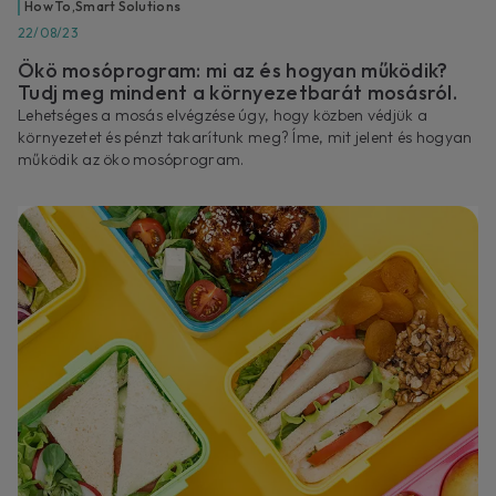
How To
,
Smart Solutions
22/08/23
Ökö mosóprogram: mi az és hogyan működik?
Tudj meg mindent a környezetbarát mosásról.
Lehetséges a mosás elvégzése úgy, hogy közben védjük a
környezetet és pénzt takarítunk meg? Íme, mit jelent és hogyan
működik az öko mosóprogram.