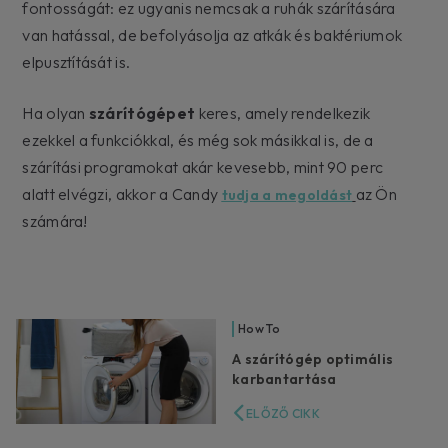
fontosságát: ez ugyanis nemcsak a ruhák szárítására
van hatással, de befolyásolja az atkák és baktériumok
elpusztítását is.
Ha olyan
szárítógépet
keres, amely rendelkezik
ezekkel a funkciókkal, és még sok másikkal is, de a
szárítási programokat akár kevesebb, mint 90 perc
alatt elvégzi, akkor a Candy
az Ön
tudja a megoldást
számára!
How To
A szárítógép optimális
karbantartása
ELŐZŐ CIKK