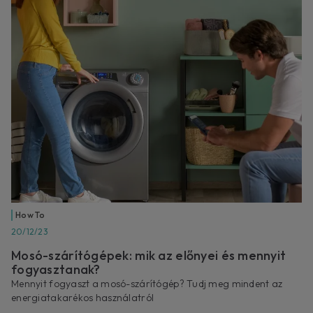
How To
20/12/23
Mosó-szárítógépek: mik az előnyei és mennyit
fogyasztanak?
Mennyit fogyaszt a mosó-szárítógép? Tudj meg mindent az
energiatakarékos használatról