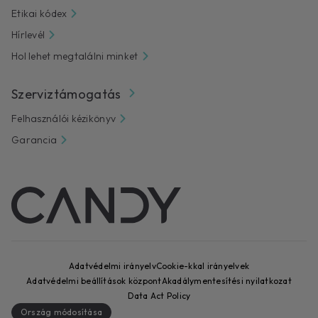
Etikai kódex
Hírlevél
Hol lehet megtalálni minket
Szerviztámogatás
Felhasználói kézikönyv
Garancia
Adatvédelmi irányelv
Cookie-kkal irányelvek
Adatvédelmi beállítások központ
Akadálymentesítési nyilatkozat
Data Act Policy
Ország módosítása