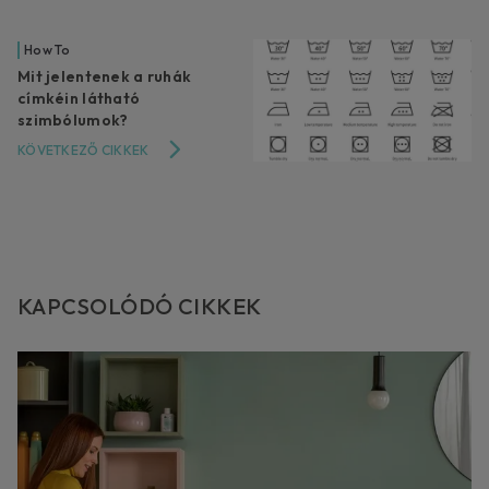
How To
Mit jelentenek a ruhák
címkéin látható
szimbólumok?
KÖVETKEZŐ CIKKEK
KAPCSOLÓDÓ CIKKEK