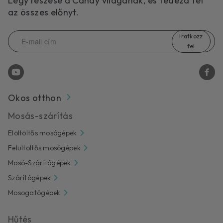
Légy részese a Candy világának, és fedezd fel
az összes előnyt.
Iratkozz
fel
Okos otthon
Mosás-szárítás
Elöltöltős mosógépek
Felültöltős mosógépek
Mosó-Szárítógépek
Szárítógépek
Mosogatógépek
Hűtés