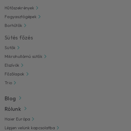
Hűtőszekrények
Fagyasztógépek
Borhűtők
Sütés főzés
Sütők
Mikrohullámú sütők
Elszívók
Főzőlapok
Trio
Blog
Rólunk
Haier Európa
Lépjen velünk kapcsolatba