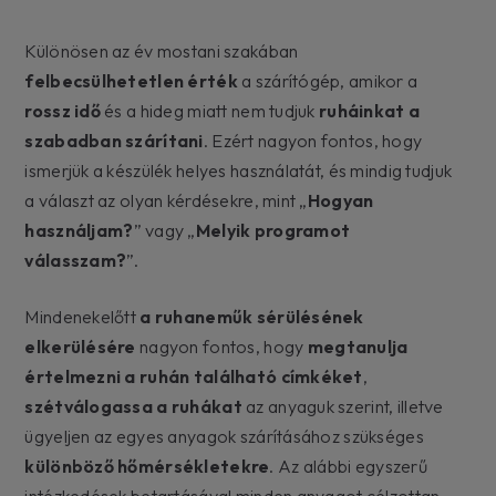
Különösen az év mostani szakában
felbecsülhetetlen érték
a szárítógép, amikor a
rossz idő
és a hideg miatt nem tudjuk
ruháinkat a
szabadban szárítani
. Ezért nagyon fontos, hogy
ismerjük a készülék helyes használatát, és mindig tudjuk
a választ az olyan kérdésekre, mint „
Hogyan
használjam?
” vagy „
Melyik programot
válasszam?
”.
Mindenekelőtt
a ruhaneműk sérülésének
elkerülésére
nagyon fontos, hogy
megtanulja
értelmezni a ruhán található címkéket
,
szétválogassa a ruhákat
az anyaguk szerint, illetve
ügyeljen az egyes anyagok szárításához szükséges
különböző hőmérsékletekre
. Az alábbi egyszerű
intézkedések betartásával minden anyagot célzottan