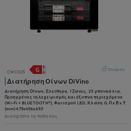
Σύγκριση
CWC023
Διατήρηση Οίνων DiVino
Διατήρηση Οίνων, Ελεύθερο, 1 Ζώνες, 23 μπουκάλια,
Προηγμένος τηλεχειρισμός και έξυπνο περιεχόμενο
(Wi-Fi + BLUETOOTH®), Φωτισμού LED, Κλάση G, Π x Β x Ύ
(mm) 475x456x630
Διατηρήστε τα πάθη σας