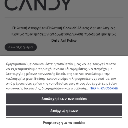
Πολιτική Απορρήτου
Πολιτική Cookie
Κώδικας Δεοντολογίας
Κέντρο προτιμήσεων απορρήτου
Δήλωση προσβασιμότητας
Data Act Policy
Αλλαξε χώρα
CANDY HOOVER GROUP S.r.I. - Μοναδικός Μέτοχος - ΕΔΡΑ: Via
Comolli, 57 - 20861 Brugherio (MB) - Ιταλία - ΔΙΟΙΚΗΤΙΚΑ ΓΡΑΦΕΙΑ: Via
Χρησιμοποιούμε cookies ώστε η τοποθεσία μας να λειτουργεί σωστά,
να εξατομικεύουμε περιεχόμενο και διαφημίσεις, να παρέχουμε
Privata Eden Fumagalli snc - 20861 Brugherio (MB) και Via Trento n.
λειτουργίες μέσων κοινωνικής δικτύωσης και να αναλύουμε την
20/A-22 - 20871 Vimercate (MB) - Ιταλία - Τηλ.: +39.039.2086.1 - Φαξ:
κυκλοφορία μας. Επίσης, κοινοποιούμε πληροφορίες σχετικά με την
+39.039.2086.237 - Μετοχικό κεφάλαιο 35.000.000,00 € iv - ΑΦΜ. και
από μέρους σας χρήση της τοποθεσίας μας στους συνεργάτες μέσων
αριθμός εγγραφής στο Μητρώο Επιχειρήσεων Μιλάνου-Μόντσα-
κοινωνικής δικτύωσης, διαφημίσεων και ανάλυσης.
Πολιτική Cookies
Μπριάντσα-Λόντι 04666310158 - Αριθμός φορολογικού μητρώου
ΦΠΑ 00786860965 - Αριθμός REA: MB-1033934 - Άδεια IT AEOF
Αποδοχή όλων των cookies
211870 - Εταιρεία που υπόκειται σε δραστηριότητες διαχείρισης
και συντονισμού της Candy S.p.A.
Απόρριψη όλων
Ρυθμίσεις για τα cookies