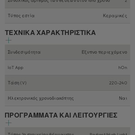
Συνολικός αριθμός των θέσεων στον ίδιο χρόνο
2
Τύπος εστία
Κεραμικές
ΤΕΧΝΙΚΑ ΧΑΡΑΚΤΗΡΙΣΤΙΚΑ
Συνδεσιμότητα
Έξυπνο περιεχόμενο
IoT App
hOn
Τάση (V)
220-240
Ηλεκτρονικός χρονοδιακόπτης
Ναι
ΠΡΟΓΡΑΜΜΑΤΑ ΚΑΙ ΛΕΙΤΟΥΡΓΙΕΣ
Τύπος 1ο στοιχείου θέρμανσης
Radiant/High Light