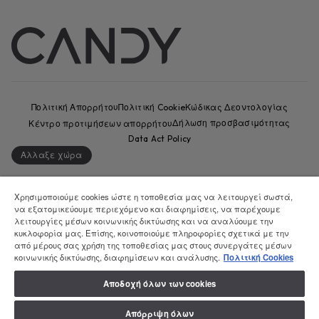
Πολιτική Απορρήτου
Πολιτική Cookie
Κώδικας Δεοντολογίας
Κέντρο προτιμήσεων απορρήτου
Δήλωση προσβασιμότητας
Data Act Policy
Αλλαξε χώρα
CANDY HOOVER GROUP S.r.I. - Μοναδικός Μέτοχος - ΕΔΡΑ: Via
Comolli, 57 - 20861 Brugherio (MB) - Ιταλία - ΔΙΟΙΚΗΤΙΚΑ ΓΡΑΦΕΙΑ: Via
Χρησιμοποιούμε cookies ώστε η τοποθεσία μας να λειτουργεί σωστά,
να εξατομικεύουμε περιεχόμενο και διαφημίσεις, να παρέχουμε
Privata Eden Fumagalli snc - 20861 Brugherio (MB) και Via Trento n.
λειτουργίες μέσων κοινωνικής δικτύωσης και να αναλύουμε την
20/A-22 - 20871 Vimercate (MB) - Ιταλία - Τηλ.: +39.039.2086.1 - Φαξ:
κυκλοφορία μας. Επίσης, κοινοποιούμε πληροφορίες σχετικά με την
+39.039.2086.237 - Μετοχικό κεφάλαιο 35.000.000,00 € iv - ΑΦΜ. και
από μέρους σας χρήση της τοποθεσίας μας στους συνεργάτες μέσων
αριθμός εγγραφής στο Μητρώο Επιχειρήσεων Μιλάνου-Μόντσα-
κοινωνικής δικτύωσης, διαφημίσεων και ανάλυσης.
Πολιτική Cookies
Μπριάντσα-Λόντι 04666310158 - Αριθμός φορολογικού μητρώου
ΦΠΑ 00786860965 - Αριθμός REA: MB-1033934 - Άδεια IT AEOF
Αποδοχή όλων των cookies
211870 - Εταιρεία που υπόκειται σε δραστηριότητες διαχείρισης
και συντονισμού της Candy S.p.A.
Απόρριψη όλων