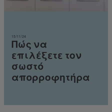
15/11/24
Πώς να
επιλέξετε τον
σωστό
απορροφητήρα