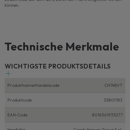
können.
Technische Merkmale
WICHTIGSTE PRODUKTSDETAILS
Produktname/Handelscode
CH74BVT
Produktcode
33801783
EAN-Code
8016361953277
Hersteller
Candy Hoover Group S.r.l.