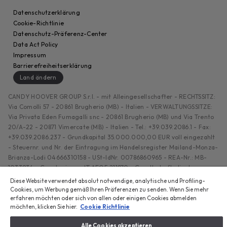
Datenschutzerklärung
Cookie-Richtlinie
Datenschutz-Präferenz-Center
Data Act Policy
Impressum
Barrierefreiheitserklärung
Land ändern
CANDY HOOVER GROUP S.r.I. - mit Alleingesellschafter - RECHTSSITZ:
Via Comolli 57 - 20861 Brugherio (MB) - Italien - VERWALTUNGSSITZE:
Via Privata Eden Fumagalli snc - 20861 Brugherio (MB) und Via Trento
20/A-22 - 20871 Vimercate (MB) - Italien - Tel.: +39.039.2086.1 - Fax:
+39.039.2086.237 - Grundkapital 35.000.000,00 EUR voll eingezahlt
- Steuernr. und Nr. der Eintragung im Handelsregister Mailand-Monza-
Brianza-Lodi 04666310158 - USt-IdNr. 00786860965 - REA-Nr.: MB-
1033934 - Genehmigung IT AEOF 211870 - Gesellschaft, die der
einheitlichen Leitung durch Candy S.p.A. untersteht
Diese Website verwendet absolut notwendige, analytische und Profiling-
Cookies, um Werbung gemäß Ihren Präferenzen zu senden. Wenn Sie mehr
erfahren möchten oder sich von allen oder einigen Cookies abmelden
möchten, klicken Sie hier.
Cookie Richtlinie
Alle Cookies akzeptieren