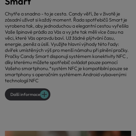
Smart
Chytře a snadno - to je cesta. Candy věří, že v životě je
zásadní užívat si každý moment. Řada spotřebičů Smart je
vyrobena tak, aby jednoduchou a elegantní cestou vyřešila
Vaše špinavé prádlo za Vás a vy jste tak měli více času na
věci, které Vás opravdu baví. Už žádné plýtvání času,
energie, peněz a úsilí. Využijte hlavní výhody této řady:
dvířek umístěných výš pro menší námahu při plnění pračky.
Pračky Candy Smart disponují systémem konektivity NFC ,
díky kterému můžete spotřebič ovládat pouze pomocí
Vašeho smartphonu.*systém NFC je kompatibilní pouze se
smartphony s operačním systémem Android vybavenými
technologií NFC
Další informace