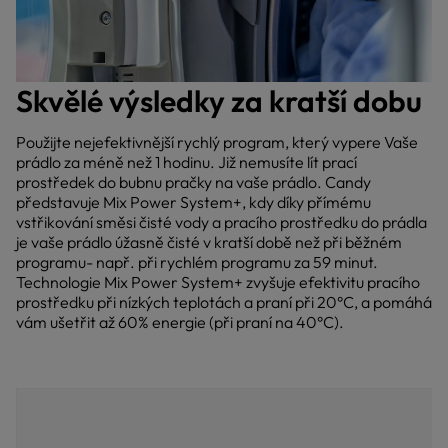
Skvělé výsledky za kratší dobu
Použijte nejefektivnější rychlý program, který vypere Vaše
prádlo za méně než 1 hodinu. Již nemusíte lít prací
prostředek do bubnu pračky na vaše prádlo. Candy
představuje Mix Power System+, kdy díky přímému
vstřikování směsi čisté vody a pracího prostředku do prádla
je vaše prádlo úžasně čisté v kratší době než při běžném
programu- např. při rychlém programu za 59 minut.
Technologie Mix Power System+ zvyšuje efektivitu pracího
prostředku při nízkých teplotách a praní při 20°C, a pomáhá
vám ušetřit až 60% energie (při praní na 40°C).