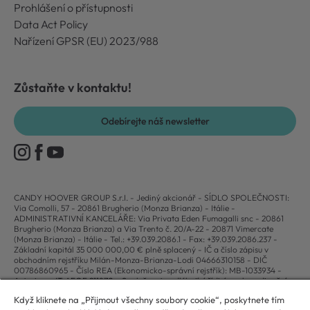
Prohlášení o přístupnosti
Data Act Policy
Nařízení GPSR (EU) 2023/988
Zůstaňte v kontaktu!
Odebírejte náš newsletter
CANDY HOOVER GROUP S.r.I. - Jediný akcionář - SÍDLO SPOLEČNOSTI:
Via Comolli, 57 - 20861 Brugherio (Monza Brianza) - Itálie -
ADMINISTRATIVNÍ KANCELÁŘE: Via Privata Eden Fumagalli snc - 20861
Brugherio (Monza Brianza) a Via Trento č. 20/A-22 - 20871 Vimercate
(Monza Brianza) - Itálie - Tel.: +39.039.2086.1 - Fax: +39.039.2086.237 -
Základní kapitál 35 000 000,00 € plně splacený - IČ a číslo zápisu v
obchodním rejstříku Milán-Monza-Brianza-Lodi 04666310158 - DIČ
00786860965 - Číslo REA (Ekonomicko-správní rejstřík): MB-1033934 -
Autorizace IT AEOF 211870 - Společnost podléhající řídicím a koordinačním
činnostem společnosti Candy S.p.A.
Když kliknete na „Přijmout všechny soubory cookie“, poskytnete tím