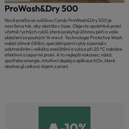
ProWash&Dry 500
Nová pračka se sušičkou Candy ProWash&Dry 500 je
navržena tak, aby obstála v čase. Objevte spolehlivé praní
včetně rychlých cyklů, které poskytují účinnou péči o vaše
oblečení za pouhých 14 minut. Technologie ProActive Wash
nabízí účinné čištění, speciální parní cykly si poradí s
odstraněním i velkého znečištění a cyklus při 20 °C nabídne
efektivní a úsporné praní. A to nejlepší nakonec: nízká
spotřeba energie, intuitivní displej a aplikace hOn, které
obohacují celkový dojem z praní.