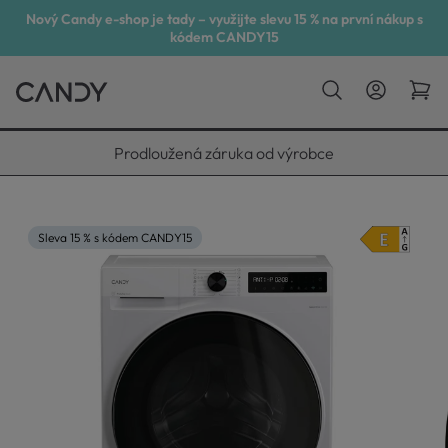
Nový Candy e-shop je tady – využijte slevu 15 % na první nákup s
kódem CANDY15
Vyneseme, zapojíme, odvezeme
Sleva 15 % s kódem CANDY15