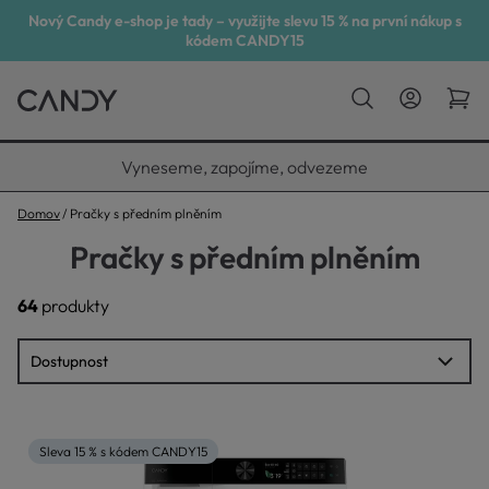
Nový Candy e-shop je tady – využijte slevu 15 % na první nákup s
kódem CANDY15
Vyneseme, zapojíme, odvezeme
Domov
Pračky s předním plněním
Pračky s předním plněním
64
produkty
Sleva 15 % s kódem CANDY15