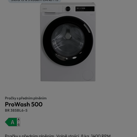
Pračky s předním plněním
ProWash 500
BR 38SBL6-S
Pračky s předním plněním, Volně stojící, 8 kg, 1400 RPM,