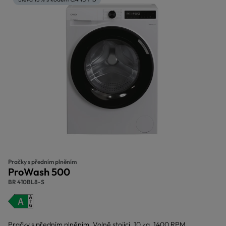
Pračky s předním plněním
ProWash 500
BR 410BL8-S
Pračky s předním plněním, Volně stojící, 10 kg, 1400 RPM,