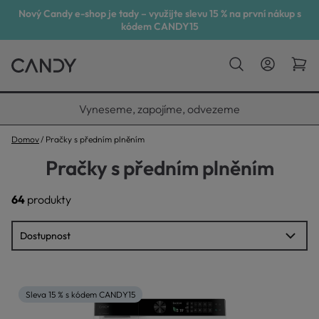
Nový Candy e-shop je tady – využijte slevu 15 % na první nákup s
kódem CANDY15
Vyneseme, zapojíme, odvezeme
Domov
Pračky s předním plněním
Pračky s předním plněním
64
produkty
Sleva 15 % s kódem CANDY15