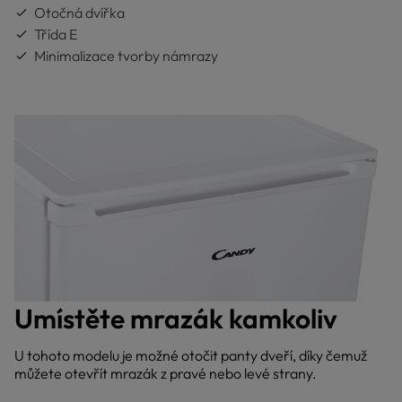
Otočná dvířka
Třída E
Minimalizace tvorby námrazy
Umístěte mrazák kamkoliv
U tohoto modelu je možné otočit panty dveří, díky čemuž
můžete otevřít mrazák z pravé nebo levé strany.