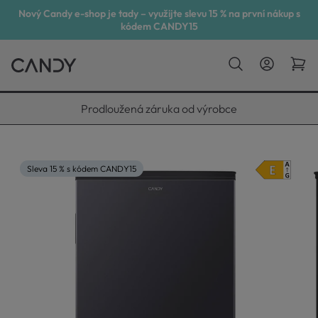
Nový Candy e-shop je tady – využijte slevu 15 % na první nákup s
kódem CANDY15
Vyneseme, zapojíme, odvezeme
Sleva 15 % s kódem CANDY15