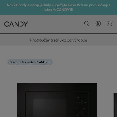
Nový Candy e-shop je tady – využijte slevu 15 % na první nákup s
kódem CANDY15
Vyneseme, zapojíme, odvezeme
Sleva 15 % s kódem CANDY15