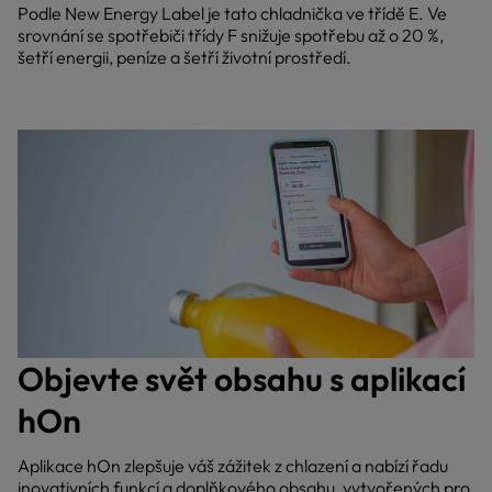
Podle New Energy Label je tato chladnička ve třídě E. Ve
srovnání se spotřebiči třídy F snižuje spotřebu až o 20 %,
šetří energii, peníze a šetří životní prostředí.
Objevte svět obsahu s aplikací
hOn
Aplikace hOn zlepšuje váš zážitek z chlazení a nabízí řadu
inovativních funkcí a doplňkového obsahu, vytvořených pro