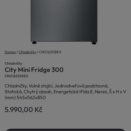
Domov
Chladničky
CNOQ2S58EX
Chladničky
City Mini Fridge 300
CNOQ2S58EX
Chladničky, Volně stojící, Jednodveřová podstavná,
Statická, Chytrý obsah, Energetická třída E, Nerez, Š x H x V
(mm) 545x562x850
5.990,00 Kč