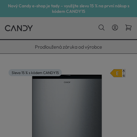
Nový Candy e-shop je tady – využijte slevu 15 % na první nákup s
kódem CANDY15
Vyneseme, zapojíme, odvezeme
Sleva 15 % s kódem CANDY15