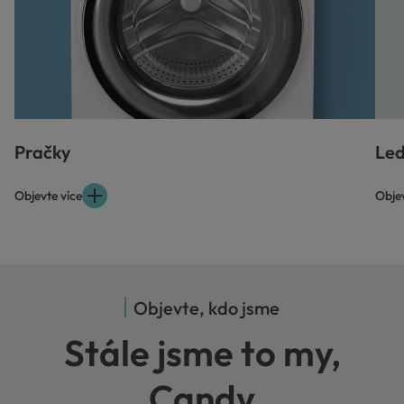
Pračky
Led
Objevte více
Objev
Objevte, kdo jsme
Stále jsme to my,
Candy