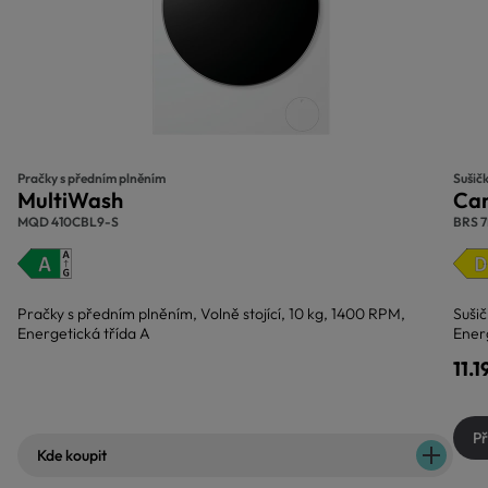
Pračky s předním plněním
Sušič
MultiWash
Ca
MQD 410CBL9-S
BRS 
Pračky s předním plněním, Volně stojící, 10 kg, 1400 RPM,
Sušič
Energetická třída A
Ener
11.
Př
Kde koupit