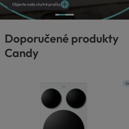
Objevte naše chytré pračky
Doporučené produkty
Candy
Sl