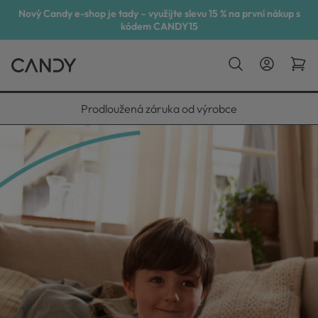
Nový Candy e-shop je tady – využijte slevu 15 % na první nákup s
kódem CANDY15
Vyneseme, zapojíme, odvezeme