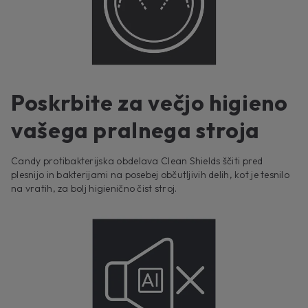
Poskrbite za večjo higieno
vašega pralnega stroja
Candy protibakterijska obdelava Clean Shields ščiti pred
plesnijo in bakterijami na posebej občutljivih delih, kot je tesnilo
na vratih, za bolj higienično čist stroj.