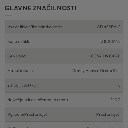
GLAVNE ZNAČILNOSTI
Ime artikla / Trgovinska koda
GD 48SB6-S
Koda artikla
31020648
EAN koda
8059019108711
Manufacturer
Candy Hoover Group S.r.l.
Zmogljivost (kg)
8
Največja hitrost ožemanja (rpm)
1400
Vgradni/Prostostoječi
Prostostoječi