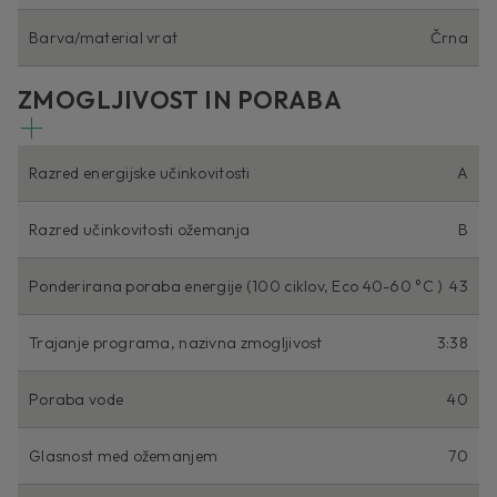
Barva/material vrat
Črna
ZMOGLJIVOST IN PORABA
Razred energijske učinkovitosti
A
Razred učinkovitosti ožemanja
B
Ponderirana poraba energije (100 ciklov, Eco 40-60 °C )
43
Trajanje programa, nazivna zmogljivost
3:38
Poraba vode
40
Glasnost med ožemanjem
70