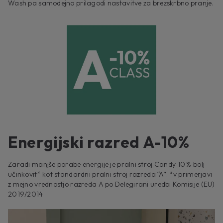
Wash pa samodejno prilagodi nastavitve za brezskrbno pranje.
Energijski razred A-10%
Zaradi manjše porabe energije je pralni stroj Candy 10 % bolj
učinkovit* kot standardni pralni stroj razreda “A”. *v primerjavi
z mejno vrednostjo razreda A po Delegirani uredbi Komisije (EU)
2019/2014