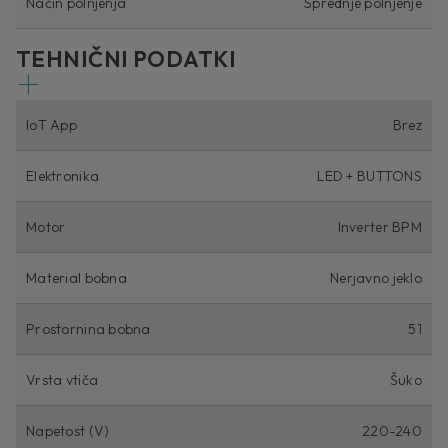
Način polnjenja
Sprednje polnjenje
TEHNIČNI PODATKI
IoT App
Brez
Elektronika
LED + BUTTONS
Motor
Inverter BPM
Material bobna
Nerjavno jeklo
Prostornina bobna
51
Vrsta vtiča
Šuko
Napetost (V)
220-240