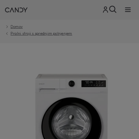
Domov
Pralni stroji s sprednjim polnjenjem