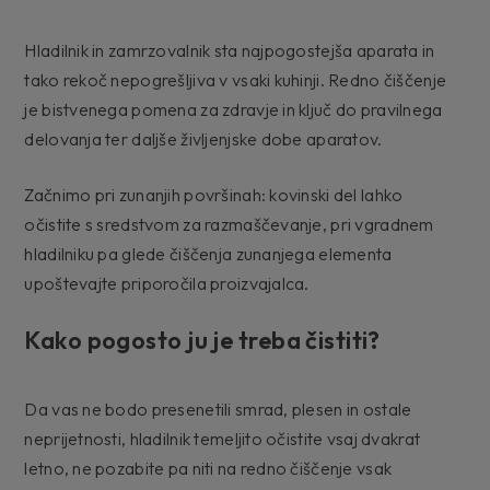
Hladilnik in zamrzovalnik sta najpogostejša aparata in
tako rekoč nepogrešljiva v vsaki kuhinji. Redno čiščenje
je bistvenega pomena za zdravje in ključ do pravilnega
delovanja ter daljše življenjske dobe aparatov.
Začnimo pri zunanjih površinah: kovinski del lahko
očistite s sredstvom za razmaščevanje, pri vgradnem
hladilniku pa glede čiščenja zunanjega elementa
upoštevajte priporočila proizvajalca.
Kako pogosto ju je treba čistiti?
Da vas ne bodo presenetili smrad, plesen in ostale
neprijetnosti, hladilnik temeljito očistite vsaj dvakrat
letno, ne pozabite pa niti na redno čiščenje vsak