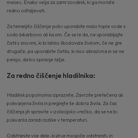
mesec. Enako velja za zamrzovalnik, ki ga morate
redno odtaljevati.
Za temeljito čiščenje polic uporabite malo tople vode s
sodo bikarbono ali kisom. Če se le da, ne uporabljajte
čistil s snovmi, ki bi lahko škodovale živilom, če ne gre
drugače, pa uporabite čistila, ki niso abrazivna in se ne
penijo, da bo spiranje lažje.
Za redno čiščenje hladilnika:
Hladilnik popolnoma izpraznite. Zavrzite pretečena ali
pokvarjena živila in preglejte še dobra živila. Za čas
čiščenja jih spravite v izolacijsko vrečko, da se ne bi
pokvarila zaradi razlike v temperaturi.
Odstranite vse dele, ki jih je mogoče odstraniti, in