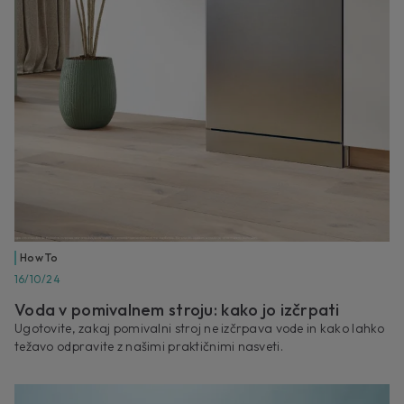
How To
16/10/24
Voda v pomivalnem stroju: kako jo izčrpati
Ugotovite, zakaj pomivalni stroj ne izčrpava vode in kako lahko
težavo odpravite z našimi praktičnimi nasveti.