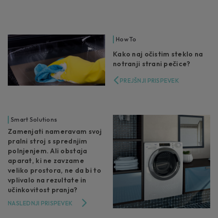
How To
Kako naj očistim steklo na
notranji strani pečice?
PREJŠNJI PRISPEVEK
Smart Solutions
Zamenjati nameravam svoj
pralni stroj s sprednjim
polnjenjem. Ali obstaja
aparat, ki ne zavzame
veliko prostora, ne da bi to
vplivalo na rezultate in
učinkovitost pranja?
NASLEDNJI PRISPEVEK