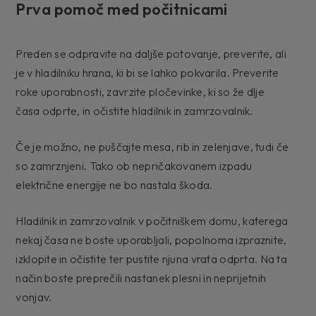
Prva pomoč med počitnicami
Preden se odpravite na daljše potovanje, preverite, ali
je v hladilniku hrana, ki bi se lahko pokvarila. Preverite
roke uporabnosti, zavrzite pločevinke, ki so že dlje
časa odprte, in očistite hladilnik in zamrzovalnik.
Če je možno, ne puščajte mesa, rib in zelenjave, tudi če
so zamrznjeni. Tako ob nepričakovanem izpadu
električne energije ne bo nastala škoda.
Hladilnik in zamrzovalnik v počitniškem domu, katerega
nekaj časa ne boste uporabljali, popolnoma izpraznite,
izklopite in očistite ter pustite njuna vrata odprta. Na ta
način boste preprečili nastanek plesni in neprijetnih
vonjav.