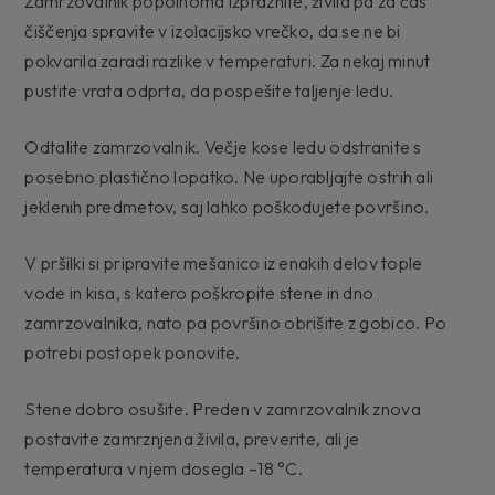
Zamrzovalnik popolnoma izpraznite, živila pa za čas
čiščenja spravite v izolacijsko vrečko, da se ne bi
pokvarila zaradi razlike v temperaturi. Za nekaj minut
pustite vrata odprta, da pospešite taljenje ledu.
Odtalite zamrzovalnik. Večje kose ledu odstranite s
posebno plastično lopatko. Ne uporabljajte ostrih ali
jeklenih predmetov, saj lahko poškodujete površino.
V pršilki si pripravite mešanico iz enakih delov tople
vode in kisa, s katero poškropite stene in dno
zamrzovalnika, nato pa površino obrišite z gobico. Po
potrebi postopek ponovite.
Stene dobro osušite. Preden v zamrzovalnik znova
postavite zamrznjena živila, preverite, ali je
temperatura v njem dosegla –18 °C.