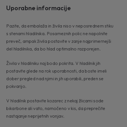
Uporabne informacije
Pazite, da embalaža in živila niso v neposrednem stiku
s stenami hladilnika. Posameznih polic ne napolnite
preveč, ampak živila postavite v zanje najprimernejši
del hladilnika, da bo hlad optimalno razporejen.
Živila v hladilniku naj bodo pokrita. V hladilnik jih
postavite glede na rok uporabnosti, da boste imeli
dober pregled nad njimi in jih uporabili, preden se
pokvarijo.
V hladilnik postavite kozarec z nekaj žlicami sode
bikarbone ali vato, namočeno v kis, da preprečite
nastajanje neprijetnih vonjav.