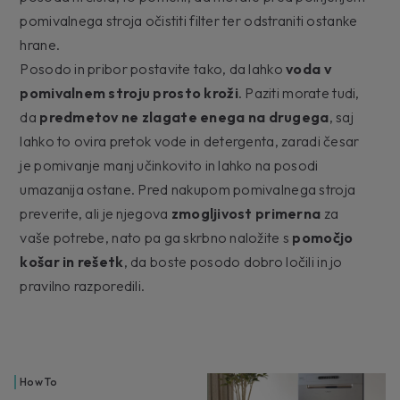
pomivalnega stroja očistiti filter ter odstraniti ostanke
hrane.
Posodo in pribor postavite tako, da lahko
voda v
pomivalnem stroju prosto kroži
. Paziti morate tudi,
da
predmetov ne zlagate enega na drugega
, saj
lahko to ovira pretok vode in detergenta, zaradi česar
je pomivanje manj učinkovito in lahko na posodi
umazanija ostane. Pred nakupom pomivalnega stroja
preverite, ali je njegova
zmogljivost primerna
za
vaše potrebe, nato pa ga skrbno naložite s
pomočjo
košar in rešetk
, da boste posodo dobro ločili in jo
pravilno razporedili.
How To