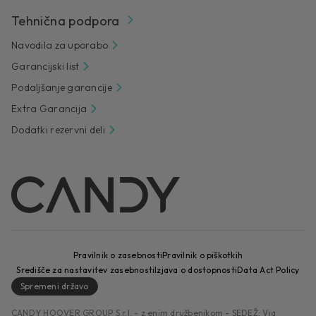
Tehnična podpora
Navodila za uporabo
Garancijski list
Podaljšanje garancije
Extra Garancija
Dodatki rezervni deli
Pravilnik o zasebnosti
Pravilnik o piškotkih
Središče za nastavitev zasebnosti
Izjava o dostopnosti
Data Act Policy
Spremeni državo
CANDY HOOVER GROUP S.r.I. - z enim družbenikom - SEDEŽ: Via