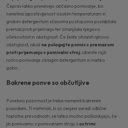
Čeprav lahko prenesejo občasno pomivanje, bo
nenehna izpostavljenost visokim temperaturam in
grobim detergentom sčasoma postopoma poslabšala
premaz proti prijemanju ter zmanjšala njegovo
učinkovitost in obstojnost. Če želite ohraniti njihovo
obstojnost, nikoli
ne polagajte ponvic s premazom
proti prijemanju v pomivalni stroj
: izberite rajši
ročno pomivanje z blagim detergentom in mehko
gobo.
Bakrene ponve so občutljive
Posebno pozornost je treba nameniti bakrenim
posodam. Ti materiali, ki so cenjeni zaradi odlične
toplotne prevodnosti, se lahko močno poškodujejo, če
jih pomivamo v pomivalnem stroju z
ostrimi