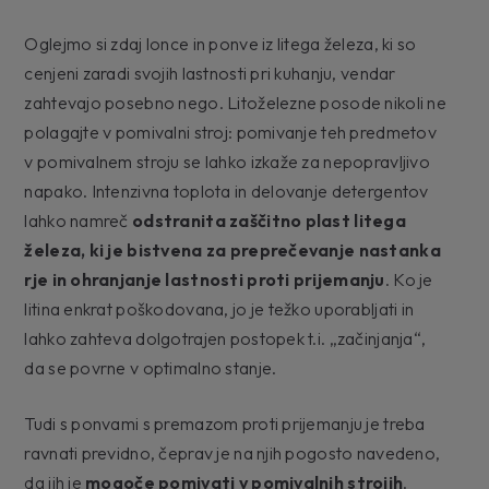
Oglejmo si zdaj lonce in ponve iz litega železa, ki so
cenjeni zaradi svojih lastnosti pri kuhanju, vendar
zahtevajo posebno nego. Litoželezne posode nikoli ne
polagajte v pomivalni stroj: pomivanje teh predmetov
v pomivalnem stroju se lahko izkaže za nepopravljivo
napako. Intenzivna toplota in delovanje detergentov
lahko namreč
odstranita zaščitno plast litega
železa, ki je bistvena za preprečevanje nastanka
rje in ohranjanje lastnosti proti prijemanju
. Ko je
litina enkrat poškodovana, jo je težko uporabljati in
lahko zahteva dolgotrajen postopek t.i. „začinjanja“,
da se povrne v optimalno stanje.
Tudi s ponvami s premazom proti prijemanju je treba
ravnati previdno, čeprav je na njih pogosto navedeno,
da jih je
mogoče pomivati v pomivalnih strojih
.