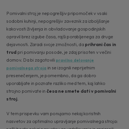
Pomivalni stroj je nepogrešljiv pripomoček v vsaki
sodobni kuhinji, nepogrešljiv zaveznik za izboljšanje
kakovosti življenja in obvladovanje gospodinjskih
opravil brez izgube časa, rajši porabljenega za druge
dejavnosti. Zaradi svoje zmožnosti, da
prihrani čas in
trud
pri pomivanju posode, je zdaj prisoten v večini
domov. Da bi zagotovili
pravilno delovanje
in se izognili neprijetnim
pomivalnega stroja
presenečenjem, je pomembno, da ga dobro
uporabljate in poznate razliko med tem, kaj lahko
strojno pomivate in
česa ne smete dati v pomivalni
stroj
.
V tem prispevku vam ponujamo nekaj koristnih
nasvetov za optimalno upravljanje pomivalnega stroja:
našli boste nekaj nasvetov za vzdrževanje in razjasnili