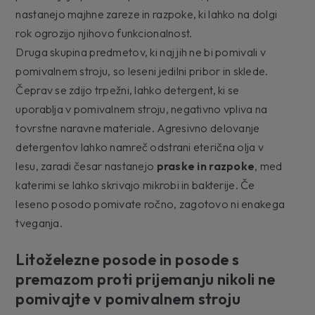
nastanejo majhne zareze in razpoke, ki lahko na dolgi
rok ogrozijo njihovo funkcionalnost.
Druga skupina predmetov, ki naj jih ne bi pomivali v
pomivalnem stroju, so leseni jedilni pribor in sklede.
Čeprav se zdijo trpežni, lahko detergent, ki se
uporablja v pomivalnem stroju, negativno vpliva na
tovrstne naravne materiale. Agresivno delovanje
detergentov lahko namreč odstrani eterična olja v
lesu, zaradi česar nastanejo
praske in razpoke
, med
katerimi se lahko skrivajo mikrobi in bakterije. Če
leseno posodo pomivate ročno, zagotovo ni enakega
tveganja.
Litoželezne posode in posode s
premazom proti prijemanju nikoli ne
pomivajte v pomivalnem stroju