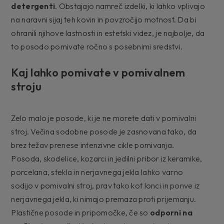
detergenti
. Obstajajo namreč izdelki, ki lahko vplivajo
na naravni sijaj teh kovin in povzročijo motnost. Da bi
ohranili njihove lastnosti in estetski videz, je najbolje, da
to posodo pomivate ročno s posebnimi sredstvi.
Kaj lahko pomivate v pomivalnem
stroju
Zelo malo je posode, ki je ne morete dati v pomivalni
stroj. Večina sodobne posode je zasnovana tako, da
brez težav prenese intenzivne cikle pomivanja.
Posoda, skodelice, kozarci in jedilni pribor iz keramike,
porcelana, stekla in nerjavnega jekla lahko varno
sodijo v pomivalni stroj, prav tako kot lonci in ponve iz
nerjavnega jekla, ki nimajo premaza proti prijemanju.
Plastične posode in pripomočke, če so
odporni na