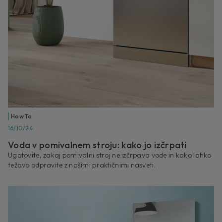
How To
16/10/24
Voda v pomivalnem stroju: kako jo izčrpati
Ugotovite, zakaj pomivalni stroj ne izčrpava vode in kako lahko
težavo odpravite z našimi praktičnimi nasveti.