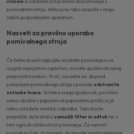
vročino
in označeni kot primerni za pomivanje v
pomivalnem stroju, lahko prav tako zaupate v nego
našim gospodinjskim aparatom.
Nasveti za pravilno uporabo
pomivalnega stroja
Če želite doseči najboljše rezultate pomivanja in se
izogniti neprijetnim zapletom, morate upoštevati nekaj
preprostih korakov. Prvič, navadite se, da pred
polnjenjem pomivalnega stroja s posode
odstranite
ostanke hrane
. Ni treba vsega splakovati, površino
samo obrišite s papirjem ali papirnatimi prtički, ki jih
lahko odvržete med bio odpadke. Tako boste
preprečili, da bi drobci
zamašili filter in odtok
ter s
tem ogrozili učinkovitost pomivanja. Če namreč
posoda ni čista, to pomeni, da morate pred polnjenjem