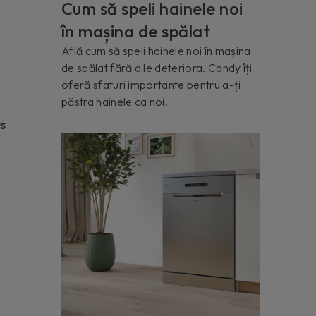
Cum să speli hainele noi
în mașina de spălat
Află cum să speli hainele noi în mașina
de spălat fără a le deteriora. Candy îți
oferă sfaturi importante pentru a-ți
păstra hainele ca noi.
s