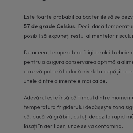
Este foarte probabil ca bacteriile să se dez
57 de grade Celsius
. Deci, dacă temperatu
posibil să expuneți restul alimentelor riscul
De aceea, temperatura frigiderului trebuie
pentru a asigura conservarea optimă a alime
care vă pot arăta dacă nivelul a depășit ace
unele dintre alimentele mai calde.
Adevărul este însă că timpul dintre momentul
temperatura frigiderului depășește zona sig
că, dacă vă grăbiți, puteți depozita rapid mâ
lăsați în aer liber, unde se va contamina.