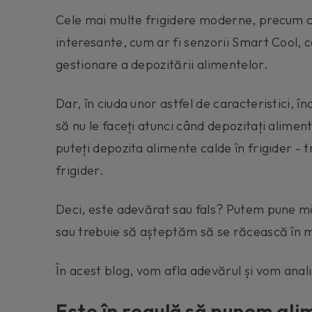
Cele mai multe frigidere moderne, precum c
interesante, cum ar fi senzorii Smart Cool, 
gestionare a depozitării alimentelor.
Dar, în ciuda unor astfel de caracteristici, î
să nu le faceți atunci când depozitați aliment
puteți depozita alimente calde în frigider - t
frigider.
Deci, este adevărat sau fals? Putem pune mâ
sau trebuie să așteptăm să se răcească în 
În acest blog, vom afla adevărul și vom anal
Este în regulă să punem ali