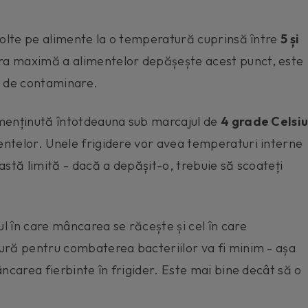
volte pe alimente la o temperatură cuprinsă între
5 și
ra maximă a alimentelor depășește acest punct, este
ui de contaminare.
 menținută întotdeauna sub marcajul de
4 grade Celsiu
ntelor. Unele frigidere vor avea temperaturi interne
astă limită - dacă a depășit-o, trebuie să scoateți
 în care mâncarea se răcește și cel în care
ură pentru combaterea bacteriilor va fi minim - așa
ncarea fierbinte în frigider. Este mai bine decât să o