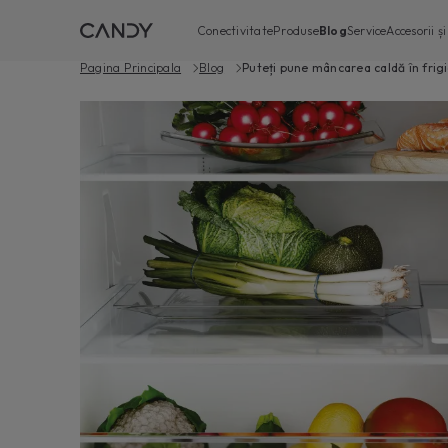
Conectivitate
Produse
Blog
Service
Accesorii ș
Pagina Principala
Blog
Puteți pune mâncarea caldă în frig