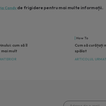
de frigidere pentru mai multe informații.
ția Candy
How To
nului: cum să îl
Cum să curățați 
e mai mult
spălat
ANTERIOR
ARTICOLUL URMA