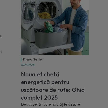
au
n
Trend Setter
03/07/25
Noua etichetă
energetică pentru
uscătoare de rufe: Ghid
complet 2025
Descoperă toate noutățile despre