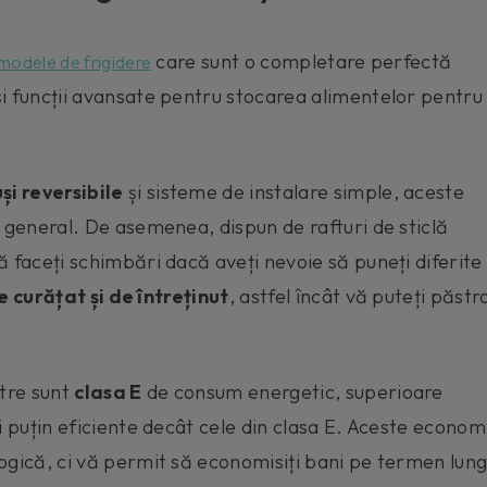
care sunt o completare perfectă
modele de frigidere
și funcții avansate pentru stocarea alimentelor pentru
uși reversibile
și sisteme de instalare simple, aceste
l general. De asemenea, dispun de rafturi de sticlă
ă faceți schimbări dacă aveți nevoie să puneți diferite
e curățat și de întreținut
, astfel încât vă puteți păstr
tre sunt
clasa E
de consum energetic, superioare
i puțin eficiente decât cele din clasa E. Aceste economi
ogică, ci vă permit să economisiți bani pe termen lung