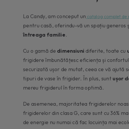
La Candy, am conceput un
catalog complet de 
pentru casă, oferindu-vă un spațiu generos 
întreaga familie
.
Cu o gamă de
dimensiuni
diferite, toate cu
frigidere îmbunătățesc eficiența și confortu
securizată ușor de mutat, ceea ce vă ajută s
tipuri de vase în frigider. În plus, sunt
ușor d
mereu frigiderul în forma optimă.
De asemenea, majoritatea frigiderelor noas
frigiderelor din clasa G, care sunt cu 36% ma
de energie nu numai că fac locuința mai ecol