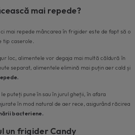
răcească mai repede?
ci mai repede mâncarea în frigider este de fapt să o
e tip caserole.
gur loc, alimentele vor degaja mai multă căldură în
nute separat, alimentele elimină mai puțin aer cald și
repede.
 puteți pune în sau în jurul gheții, în afara
onjurate în mod natural de aer rece, asigurând răcirea
ării bacteriene.
ul un frigider Candy