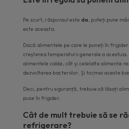
Pe scurt, răspunsul este
da
, puteți pune mân
este aceasta.
Dacă alimentele pe care le puneți în frigider 
creșterea temperaturii generale a acestuia
alimentele calde, cât și celelalte alimente r
dezvoltarea bacteriilor. Și tocmai aceste bac
Deci, pentru siguranță, trebuie să lăsați alim
puse în frigider.
Cât de mult trebuie să se r
refrigerare?