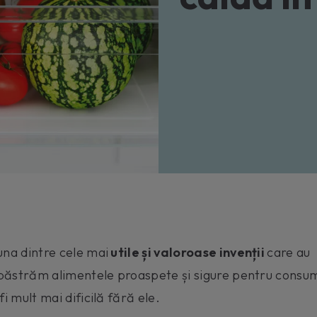
una dintre cele mai
utile și valoroase invenții
care au
ă păstrăm alimentele proaspete și sigure pentru consu
i mult mai dificilă fără ele.