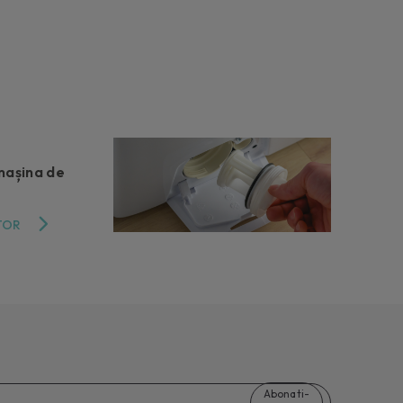
mașina de
TOR
Abonati-