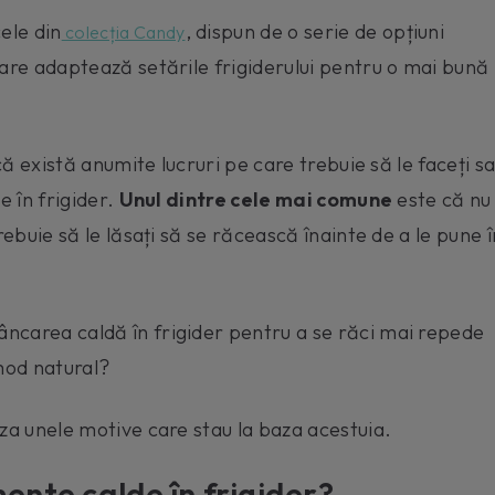
ele din
, dispun de o serie de opțiuni
colecția Candy
care adaptează setările frigiderului pentru o mai bună
ncă există anumite lucruri pe care trebuie să le faceți s
e în frigider.
Unul dintre cele mai comune
este că nu
rebuie să le lăsați să se răcească înainte de a le pune î
ncarea caldă în frigider pentru a se răci mai repede
mod natural?
iza unele motive care stau la baza acestuia.
mente calde în frigider?