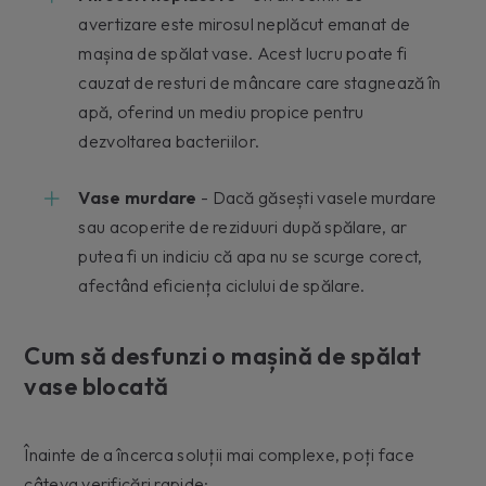
avertizare este mirosul neplăcut emanat de
mașina de spălat vase. Acest lucru poate fi
cauzat de resturi de mâncare care stagnează în
apă, oferind un mediu propice pentru
dezvoltarea bacteriilor.
Vase murdare
- Dacă găsești vasele murdare
sau acoperite de reziduuri după spălare, ar
putea fi un indiciu că apa nu se scurge corect,
afectând eficiența ciclului de spălare.
Cum să desfunzi o mașină de spălat
vase blocată
Înainte de a încerca soluții mai complexe, poți face
câteva verificări rapide: