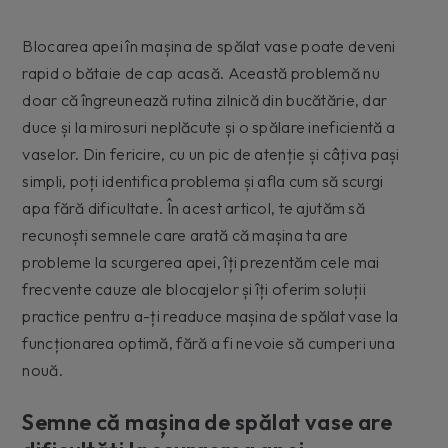
Blocarea apei în mașina de spălat vase poate deveni
rapid o bătaie de cap acasă. Această problemă nu
doar că îngreunează rutina zilnică din bucătărie, dar
duce și la mirosuri neplăcute și o spălare ineficientă a
vaselor. Din fericire, cu un pic de atenție și câțiva pași
simpli, poți identifica problema și afla cum să scurgi
apa fără dificultate. În acest articol, te ajutăm să
recunoști semnele care arată că mașina ta are
probleme la scurgerea apei, îți prezentăm cele mai
frecvente cauze ale blocajelor și îți oferim soluții
practice pentru a-ți readuce mașina de spălat vase la
funcționarea optimă, fără a fi nevoie să cumperi una
nouă.
Semne că mașina de spălat vase are