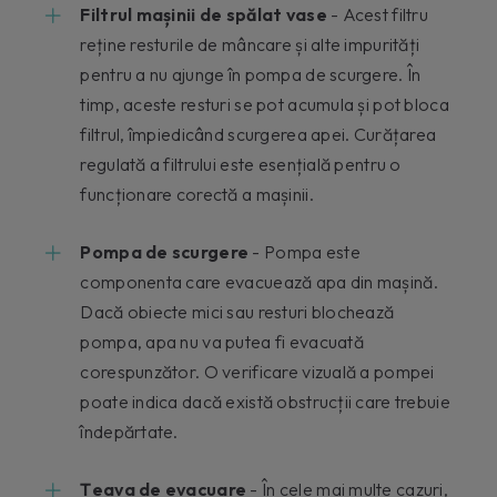
Filtrul mașinii de spălat vase
- Acest filtru
reține resturile de mâncare și alte impurități
pentru a nu ajunge în pompa de scurgere. În
timp, aceste resturi se pot acumula și pot bloca
filtrul, împiedicând scurgerea apei. Curățarea
regulată a filtrului este esențială pentru o
funcționare corectă a mașinii.
Pompa de scurgere
- Pompa este
componenta care evacuează apa din mașină.
Dacă obiecte mici sau resturi blochează
pompa, apa nu va putea fi evacuată
corespunzător. O verificare vizuală a pompei
poate indica dacă există obstrucții care trebuie
îndepărtate.
Țeava de evacuare
- În cele mai multe cazuri,