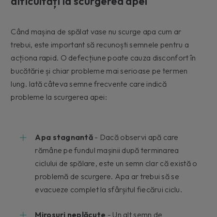
dificultăți la scurgerea apei
Când mașina de spălat vase nu scurge apa cum ar
trebui, este important să recunoști semnele pentru a
acționa rapid. O defecțiune poate cauza disconfort în
bucătărie și chiar probleme mai serioase pe termen
lung. Iată câteva semne frecvente care indică
probleme la scurgerea apei:
Apa stagnantă
- Dacă observi apă care
rămâne pe fundul mașinii după terminarea
ciclului de spălare, este un semn clar că există o
problemă de scurgere. Apa ar trebui să se
evacueze complet la sfârșitul fiecărui ciclu.
Mirosuri neplăcute
- Un alt semn de