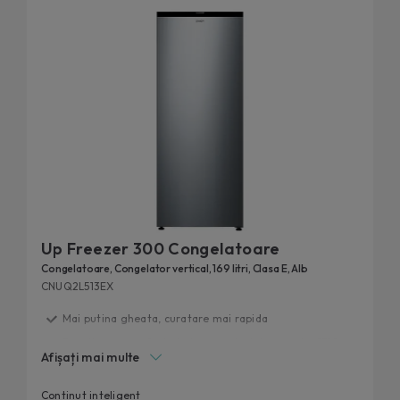
Up Freezer 300 Congelatoare
Congelatoare, Congelator vertical, 169 litri, Clasa E, Alb
CNUQ2L513EX
Mai putina gheata, curatare mai rapida
Functionare perfecta la temperaturi de pana la -15°C.
Afișați mai multe
Flexi Space
Ajustare rapida a temperaturii
Continut inteligent