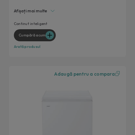
Flexi Switch
Afișați mai multe
Lumina LED
Spatiu mai mare
Continut inteligent
Maner extern
Cumpără acum
Arată produsul
Adaugă pentru a compara