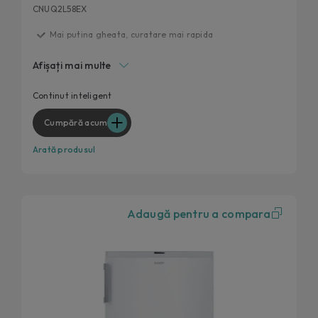
CNUQ2L58EX
Mai putina gheata, curatare mai rapida
Functionare perfecta la temperaturi de pana la -15°C.
Afișați mai multe
Flexi Space
Ajustare rapida a temperaturii
Continut inteligent
Continut extra prin hOn
Cumpără acum
Arată produsul
Adaugă pentru a compara