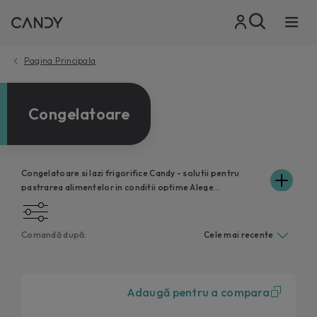
Pagina Principala
Congelatoare
Congelatoare si lazi frigorifice Candy - solutii pentru
pastrarea alimentelor in conditii optime Alege
congelatorul sau lada frigorifica potrivita pentru nevoile
tale. Cu control simplu al temperaturii, sertare
transparente si design modern, fiecare produs ofera
Comandă după:
acces rapid la alimentele congelate si o experienta
confortabila in bucatarie. Disponibile in diverse
capacitati, de la 100 L pana la 300 L capacitate totala.
Adaugă pentru a compara