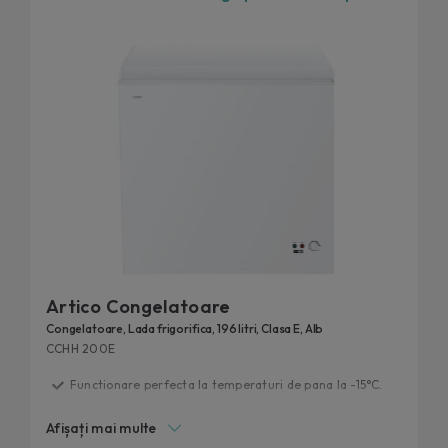
Artico Congelatoare
Congelatoare, Lada frigorifica, 196 litri, Clasa E, Alb
CCHH 200E
Functionare perfecta la temperaturi de pana la -15°C.
Deschidere usoara
Afișați mai multe
Continut extra prin hOn