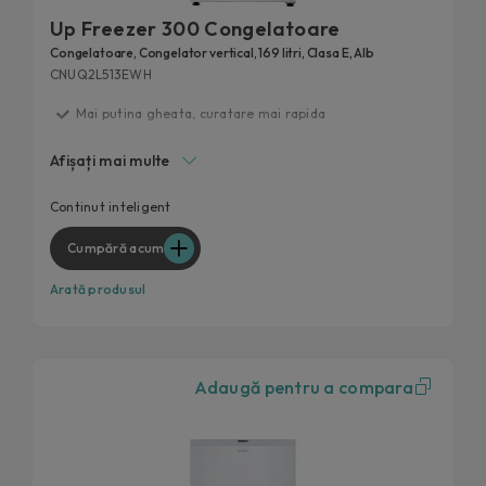
Up Freezer 300 Congelatoare
Congelatoare, Congelator vertical, 169 litri, Clasa E, Alb
CNUQ2L513EWH
Mai putina gheata, curatare mai rapida
Functionare perfecta la temperaturi de pana la -15°C.
Afișați mai multe
Flexi Space
Ajustare rapida a temperaturii
Continut inteligent
Continut extra prin hOn
Cumpără acum
Arată produsul
Adaugă pentru a compara