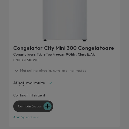
Congelator City Mini 300 Congelatoare
Congelatoare, Table Top Freezer, 90 litri, Clasa E, Alb
CNUQ2L58EWH
Mai putina gheata, curatare mai rapida
Functionare perfecta la temperaturi de pana la -15°C.
Afișați mai multe
Flexi Space
Ajustare rapida a temperaturii
Continut inteligent
Continut extra prin hOn
Cumpără acum
Arată produsul