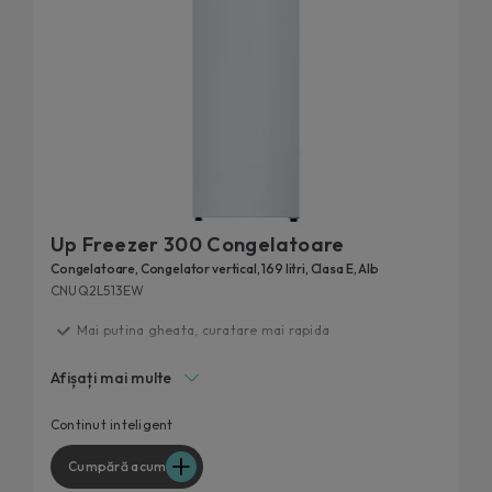
Up Freezer 300 Congelatoare
Congelatoare, Congelator vertical, 169 litri, Clasa E, Alb
CNUQ2L513EW
Mai putina gheata, curatare mai rapida
Functionare perfecta la temperaturi de pana la -15°C.
Afișați mai multe
Flexi Space
Ajustare rapida a temperaturii
Continut inteligent
Continut extra prin hOn
Cumpără acum