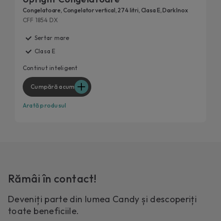
Congelatoare, Congelator vertical, 274 litri, Clasa E, Dark Inox
CFF 1854 DX
Sertar mare
Clasa E
Continut inteligent
Cumpără acum
Arată produsul
Rămâi în contact!
Deveniți parte din lumea Candy și descoperiți
toate beneficiile.