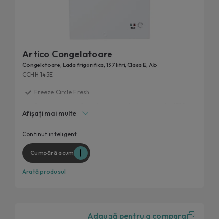
Artico Congelatoare
Congelatoare, Lada frigorifica, 137 litri, Clasa E, Alb
CCHH 145E
Freeze Circle Fresh
Functionare perfecta la temperaturi de pana la -15°C.
Afișați mai multe
Deschidere usoara
Continut extra prin hOn
Continut inteligent
150 L
Cumpără acum
Arată produsul
Adaugă pentru a compara