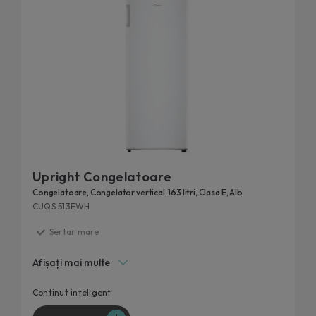
Upright Congelatoare
Congelatoare, Congelator vertical, 163 litri, Clasa E, Alb
CUQS 513EWH
Sertar mare
Maner extern
Afișați mai multe
Usa reversibila
Clasa E
Continut inteligent
Mai putina gheata, curatare mai rapida