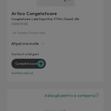
Artico Congelatoare
Congelatoare, Lada frigorifica, 97 litri, Clasa E, Alb
CCHH 100E
Freeze Circle Fresh
Functionare perfecta la temperaturi de pana la -15°C.
Afișați mai multe
Deschidere usoara
Continut extra prin hOn
Continut inteligent
100 L
Cumpără acum
Arată produsul
Adaugă pentru a compara