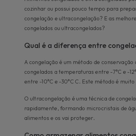
cozinhar ou possui pouco tempo para prepara
congelação e ultracongelação? E as melhore
congelados ou ultracongelados?
Qual é a diferença entre congel
A congelação é um método de conservação de
congelados a temperaturas entre -7°C e -12°
entre -10°C e -30°C C. Este método é muito e
O ultracongelação é uma técnica de congelaç
rapidamente, formando microcristais de águ
alimentos e os vai proteger.
Como armazenar alimentos conge