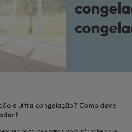
Para o
congela
uma ex
Saib
congela
ação e ultra congelação? Como deve
lador?
dem ser muito úteis para quando não sabe o que