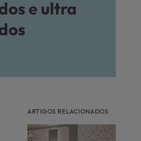
bter paz de espírito contra despesas imprevistas, solicite
dos e ultra
tensão de serviço para o seu aparelho.
a mais
dos
ARTIGOS RELACIONADOS