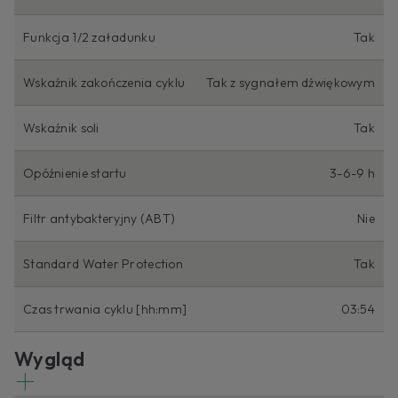
Funkcja 1/2 załadunku
Tak
Wskaźnik zakończenia cyklu
Tak z sygnałem dźwiękowym
Wskaźnik soli
Tak
Opóźnienie startu
3-6-9 h
Filtr antybakteryjny (ABT)
Nie
Standard Water Protection
Tak
Czas trwania cyklu [hh:mm]
03:54
Wygląd