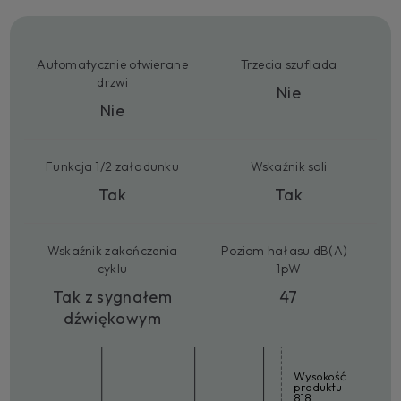
Automatycznie otwierane
Trzecia szuflada
drzwi
Nie
Nie
Funkcja 1/2 załadunku
Wskaźnik soli
Tak
Tak
Wskaźnik zakończenia
Poziom hałasu dB(A) -
cyklu
1pW
Tak z sygnałem
47
dźwiękowym
Wysokość
produktu
818