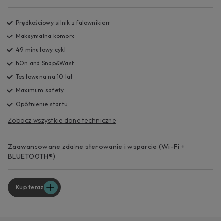
Prędkościowy silnik z falownikiem
Maksymalna komora
49 minutowy cykl
hOn and Snap&Wash
Testowana na 10 lat
Maximum safety
Opóźnienie startu
Zobacz wszystkie dane techniczne
Zaawansowane zdalne sterowanie i wsparcie (Wi-Fi +
BLUETOOTH®)
Kup teraz