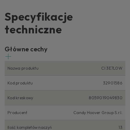
Specyfikacje
techniczne
Główne cechy
Nazwa produktu
CI 3E7L0W
Kod produktu
32901586
Kod kreskowy
8059019049830
Producent
Candy Hoover Group S.r.l.
Ilość kompletów naczyń
13