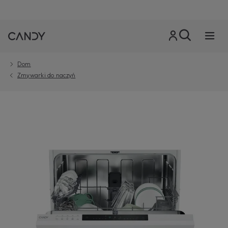
Dom
Zmywarki do naczyń