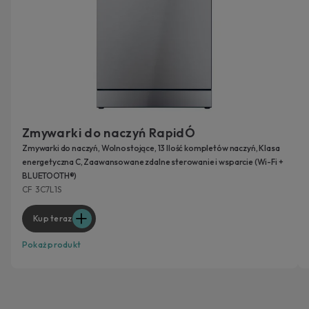
Zmywarki do naczyń RapidÓ
Zmywarki do naczyń, Wolnostojące, 13 Ilość kompletów naczyń, Klasa
energetyczna C, Zaawansowane zdalne sterowanie i wsparcie (Wi-Fi +
BLUETOOTH®)
CF 3C7L1S
Kup teraz
Pokaż produkt