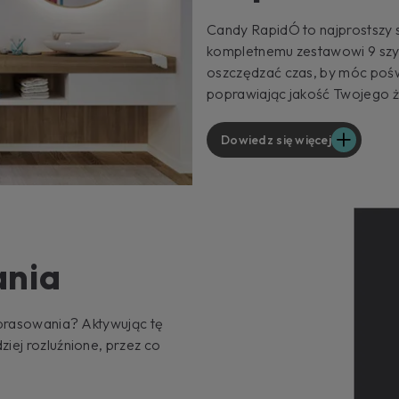
Candy RapidÓ to najprostszy s
kompletnemu zestawowi 9 sz
oszczędzać czas, by móc poświ
poprawiając jakość Twojego ż
Dowiedz się więcej
ania
prasowania? Aktywując tę ​​
iej rozluźnione, przez co