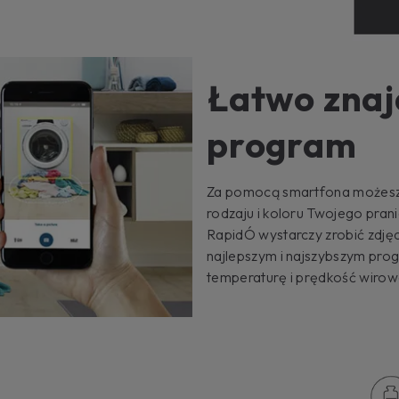
Łatwo znaj
program
Za pomocą smartfona możesz dow
rodzaju i koloru Twojego pran
RapidÓ wystarczy zrobić zdjęc
najlepszym i najszybszym pro
temperaturę i prędkość wirow