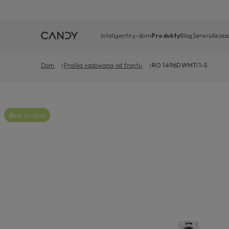
Inteligentny-dom
Produkty
Blog
Serwis
Akceso
Dom
Pralka ładowana od frontu
RO 1496DWMT/1-S
Best in class