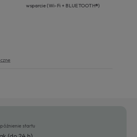
eby Twoich produktów.
wsparcie (Wi-Fi + BLUETOOTH®)
 internetowy
iczne
późnienie startu
ak (do 24 h)