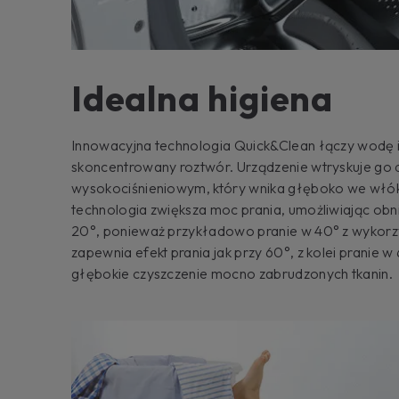
Idealna higiena
Innowacyjna technologia Quick&Clean łączy wodę i 
skoncentrowany roztwór. Urządzenie wtryskuje go
wysokociśnieniowym, który wnika głęboko we włók
technologia zwiększa moc prania, umożliwiając obn
20°, ponieważ przykładowo pranie w 40° z wykor
zapewnia efekt prania jak przy 60°, z kolei pranie
głębokie czyszczenie mocno zabrudzonych tkanin.