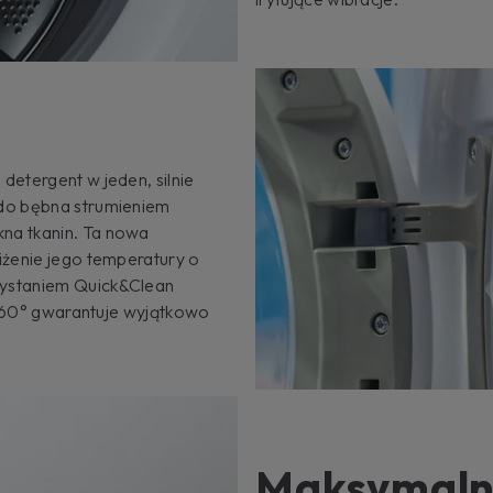
detergent w jeden, silnie
 do bębna strumieniem
na tkanin. Ta nowa
iżenie jego temperatury o
zystaniem Quick&Clean
 w 60° gwarantuje wyjątkowo
Maksymalna