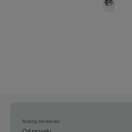
Rodzaj załadunku
Od przodu