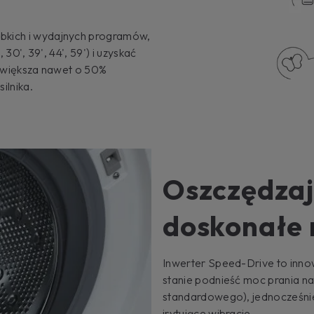
ybkich i wydajnych programów,
 30', 39', 44', 59') i uzyskać
y zwiększa nawet o 50%
ilnika.
Oszczędzaj
doskonałe 
Inwerter Speed-Drive to innow
stanie podnieść moc prania n
standardowego), jednocześnie 
irytujące wibracje.