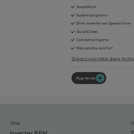
potrz
Snap&Wash
Sklep
Szybkie programy
Silnik inwerterowy Speed-Drive
Quick&Clean
Codzienna higiena
Maksymalny komfort
Zobacz wszystkie dane techn
Kup teraz
Silnik
O
Inverter BPM
T