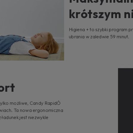
krótszym n
Higiena + to szybki program p
ubrania w zaledwie 59 minut.
ort
 tylko możliwe, Candy RapidÓ
zwiach. Ta nowa ergonomiczna
ozładunek jest niezwykle