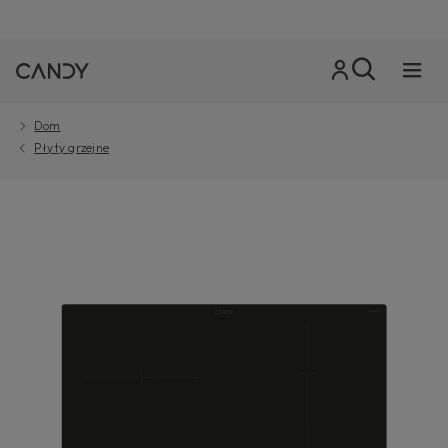
Dom
Płyty grzejne