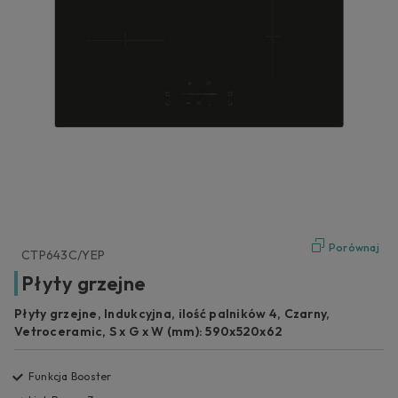
Porównaj
CTP643C/YEP
Płyty grzejne
Płyty grzejne, Indukcyjna, ilość palników 4, Czarny,
Vetroceramic, S x G x W (mm): 590x520x62
Funkcja Booster