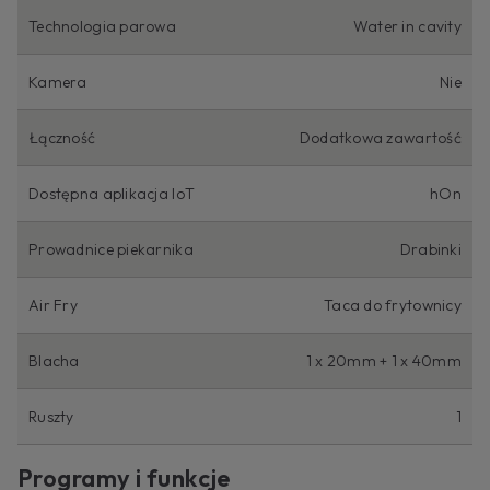
Technologia parowa
Water in cavity
Kamera
Nie
Łączność
Dodatkowa zawartość
Dostępna aplikacja IoT
hOn
Prowadnice piekarnika
Drabinki
Air Fry
Taca do frytownicy
Blacha
1 x 20mm + 1 x 40mm
Ruszty
1
Programy i funkcje