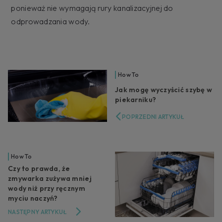
ponieważ nie wymagają rury kanalizacyjnej do
odprowadzania wody.
How To
Jak mogę wyczyścić szybę w
piekarniku?
POPRZEDNI ARTYKUŁ
How To
Czy to prawda, że
zmywarka zużywa mniej
wody niż przy ręcznym
myciu naczyń?
NASTĘPNY ARTYKUŁ