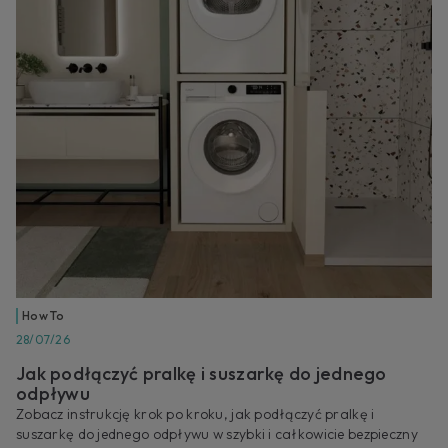
How To
28/07/26
Jak podłączyć pralkę i suszarkę do jednego
odpływu
Zobacz instrukcję krok po kroku, jak podłączyć pralkę i
suszarkę do jednego odpływu w szybki i całkowicie bezpieczny