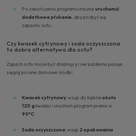
Po zakończeniu programu można
uruchomić
dodatkowe płukanie
, aby pozbyć się
zapachu octu.
Czy kwasek cytrynowy i soda oczyszczona
to dobra alternatywa dla octu?
Zapach octu może być drażniący i nie każdemu pasuje,
sięgnij po inne domowe środki:
Kwasek cytrynowy
: wsyp do bębna
około
120 g
kwasku i uruchom program prania w
90°C
.
Soda oczyszczona
: wsyp
2 opakowania