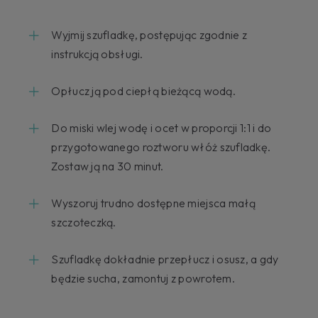
Wyjmij szufladkę, postępując zgodnie z
instrukcją obsługi.
Opłucz ją pod ciepłą bieżącą wodą.
Do miski wlej wodę i ocet w proporcji 1:1 i do
przygotowanego roztworu włóż szufladkę.
Zostaw ją na 30 minut.
Wyszoruj trudno dostępne miejsca małą
szczoteczką.
Szufladkę dokładnie przepłucz i osusz, a gdy
będzie sucha, zamontuj z powrotem.