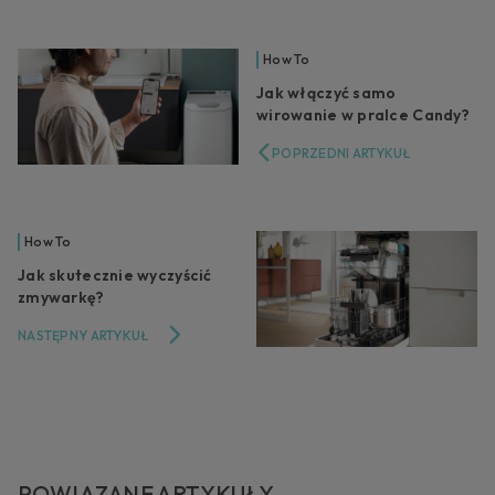
How To
Jak włączyć samo
wirowanie w pralce Candy?
POPRZEDNI ARTYKUŁ
How To
Jak skutecznie wyczyścić
zmywarkę?
NASTĘPNY ARTYKUŁ
POWIĄZANE ARTYKUŁY