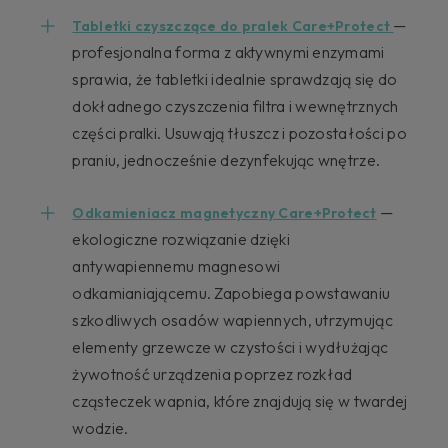
—
Tabletki czyszczące do pralek Care+Protect
profesjonalna forma z aktywnymi enzymami
sprawia, że tabletki idealnie sprawdzają się do
dokładnego czyszczenia filtra i wewnętrznych
części pralki. Usuwają tłuszcz i pozostałości po
praniu, jednocześnie dezynfekując wnętrze.
—
Odkamieniacz magnetyczny Care+Protect
ekologiczne rozwiązanie dzięki
antywapiennemu magnesowi
odkamianiającemu. Zapobiega powstawaniu
szkodliwych osadów wapiennych, utrzymując
elementy grzewcze w czystości i wydłużając
żywotność urządzenia poprzez rozkład
cząsteczek wapnia, które znajdują się w twardej
wodzie.