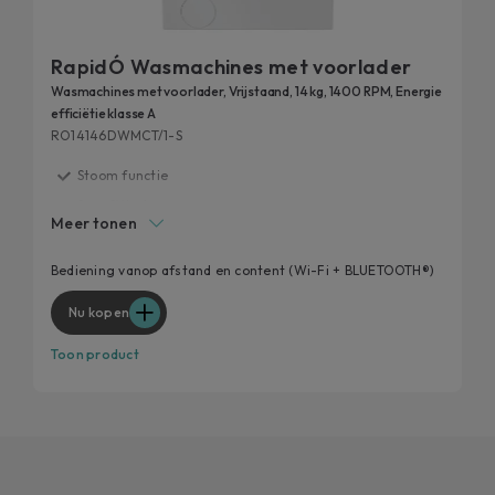
RapidÓ Wasmachines met voorlader
Wasmachines met voorlader, Vrijstaand, 14 kg, 1400 RPM, Energie
efficiëtie klasse A
RO14146DWMCT/1-S
Stoom functie
Snap&Wash
Meer tonen
Rapid programs
Speed-Drive Inverter motor
Bediening vanop afstand en content (Wi-Fi + BLUETOOTH®)
Quick&Clean
Nu kopen
Toon product