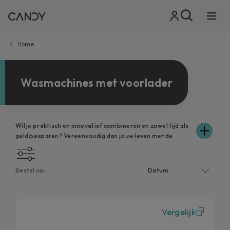
Home
Wasmachines met voorlader
Wil je praktisch en innovatief combineren en zowel tijd als
geld besparen? Vereenvoudig dan jouw leven met de
wasmachines van Candy, kostbare bondgenoten, want zij
wassen en respecteren jouw kleding zonder onnodige
verspilling van water en elektriciteit. Bekijk de
Bestel op:
verschillende modellen in het assortiment en ontdek hoe
de voorlader wasmachines van Candy perfect passen in de
ruimte van jouw huis en beantwoorden aan de
schoonmaakbehoeften van jouw gezin. Bovendien kan je
Vergelijk
dankzij de connectiviteit van de wasmachines jouw
wasgoed op afstand bedienen, via simply-Fi en de hOn