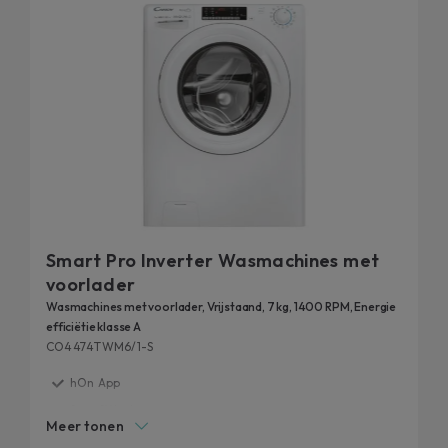
Smart Pro Inverter Wasmachines met
voorlader
Wasmachines met voorlader, Vrijstaand, 7 kg, 1400 RPM, Energie
efficiëtie klasse A
CO4474TWM6/1-S
hOn App
Snap&Wash
Meer tonen
Rapid Programs