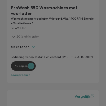
ProWash 550 Wasmachines met
voorlader
Wasmachines met voorlader, Vrijstaand, 9 kg, 1400 RPM, Energie
efficiëtie klasse A
BP 49BL8-S
20 % efficiënter
20 jaar getest
Meer tonen
Verwijdert 99% van de dagelijkse vlekken
Een slimere Candy voor een betere gebruikerservaring
Bediening vanop afstand en content (Wi-Fi + BLUETOOTH®)
Verhoog de hygiëne van je wasmachine
Nu kopen
Toon product
Vergelijk