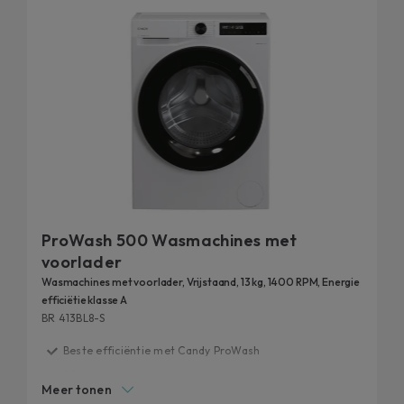
ProWash 500 Wasmachines met
voorlader
Wasmachines met voorlader, Vrijstaand, 13 kg, 1400 RPM, Energie
efficiëtie klasse A
BR 413BL8-S
Beste efficiëntie met Candy ProWash
20 jaar getest
Meer tonen
Je favoriete programma, nog effectiever