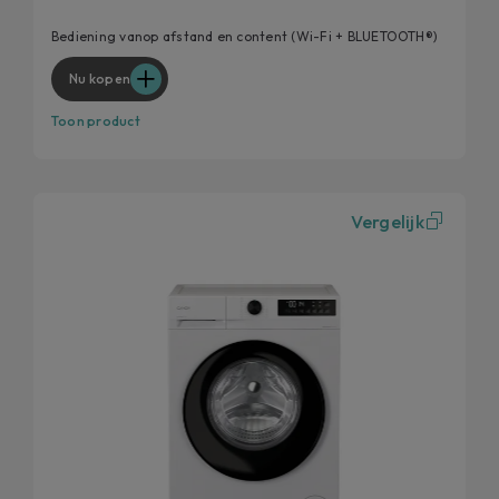
Verwijdert 99% van de dagelijkse vlekken
Een slimere Candy voor een betere gebruikerservaring
Bediening vanop afstand en content (Wi-Fi + BLUETOOTH®)
Verhoog de hygiëne van je wasmachine
Nu kopen
Toon product
Vergelijk