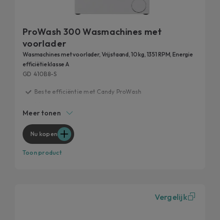
ProWash 300 Wasmachines met
voorlader
Wasmachines met voorlader, Vrijstaand, 10 kg, 1351 RPM, Energie
efficiëtie klasse A
GD 410B8-S
Beste efficiëntie met Candy ProWash
20 jaar getest
Meer tonen
Snelle programma’s
Verwijdert 99% van de dagelijkse vlekken
Nu kopen
Hygiënische functies
Toon product
Vergelijk