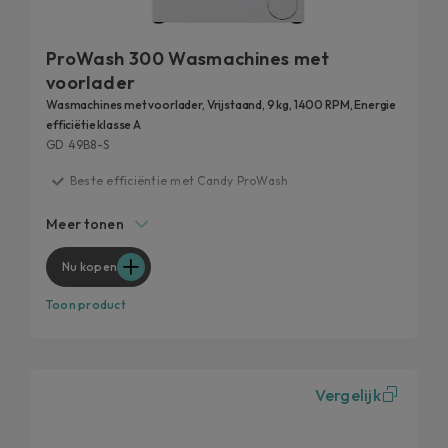
ProWash 300 Wasmachines met
voorlader
Wasmachines met voorlader, Vrijstaand, 9 kg, 1400 RPM, Energie
efficiëtie klasse A
GD 49B8-S
Beste efficiëntie met Candy ProWash
20 jaar getest
Meer tonen
Snelle programma’s
Verwijdert 99% van de dagelijkse vlekken
Nu kopen
Hygiënische functies
Toon product
Vergelijk