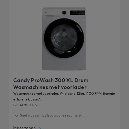
app, rechtstreeks vanaf jouw smartphone of met jouw
stem.
Tot slot worden onze wasmachines met voorlader getest
ontdek de details van onze 20-
op duurzaamheid:
jarige duurzaamheidstests.
Candy ProWash 300 XL Drum
Wasmachines met voorlader
Wasmachines met voorlader, Vrijstaand, 12 kg, 1400 RPM, Energie
efficiëtie klasse A
GD 412BL10-S
Snel wassen, betrouwbare resultaten
20 jaar getest
Meer tonen