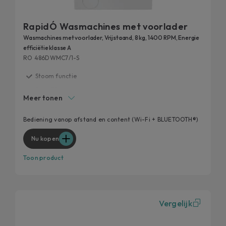
RapidÓ Wasmachines met voorlader
Wasmachines met voorlader, Vrijstaand, 8 kg, 1400 RPM, Energie
efficiëtie klasse A
RO 486DWMC7/1-S
Stoom functie
Snap&Wash
Meer tonen
Rapid programs
Speed-Drive Inverter motor
Bediening vanop afstand en content (Wi-Fi + BLUETOOTH®)
Quick&Clean
Nu kopen
Toon product
Vergelijk