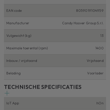
EAN code
8059019104959
Manufacturer
Candy Hoover Group S.r.l.
Vulgewicht (kg)
13
Maximale toerental (rpm)
1400
Inbouw / vrijstaand
Vrijstaand
Belading
Voorlader
TECHNISCHE SPECIFICATIES
IoT App
hOn