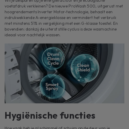
Wil je besparen op je energiefactuur en je ecologische
voetafdruk verkleinen? De nieuwe ProWash 500, uitgerust met
hoogrendements Inverter Motor-technologie, behaalt een
indrukwekkende A-energieklasse en vermindert het verbruik
met minstens 51% in vergelijking met een G-klasse toestel. En
bovendien: dankzij de uiterst stille cyclus is deze wasmachine
ideaal voor nachtelijk wassen.
Hygiënische functies
Hoe vaak heb je al schimmel of schuim op de deur van je