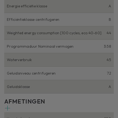
Energie efficiëtie klasse
A
Efficiëntieklasse centrifugeren
B
Weighted energy consumption [100 cycles, eco 40-60]
44
Programmaduur Nominaal vermogen
3:58
Waterverbruik
45
Geluidsniveau centrifugeren
72
Geluidsklasse
A
AFMETINGEN