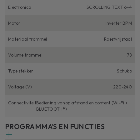
Electronica
SCROLLING TEXT 6+4
Motor
Inverter BPM
Materiaal trommel
Roestvrijstaal
Volume trommel
78
Type stekker
Schuko
Voltage (V)
220-240
Connectiviteit
Bediening vanop afstand en content (Wi-Fi +
BLUETOOTH®)
PROGRAMMA'S EN FUNCTIES