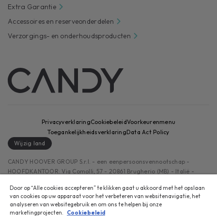
Extra Garantie
Accessoires en reserveonderdelen
Verzorgings- en onderhoudsproducten
Privacyverklaring
Cookiebeleid
Voorkeurenmenu
Toegankelijkheidsverklaring
Data Act Policy
Wijzig land
CANDY HOOVER GROUP S.r.I. - een eenpersoonsvennootschap -
HOOFDKANTOOR: Via Comolli, 57 - 20861 Brugherio (MB) - Italië -
ADMINISTRATIEVE KANTOREN: Via Privata Eden Fumagalli snc - 20861
Door op “Alle cookies accepteren” te klikken gaat u akkoord met het opslaan
Brugherio (MB) en Via Trento nr. 20/A-22 - 20871 Vimercate (MB) -
van cookies op uw apparaat voor het verbeteren van websitenavigatie, het
Italië - Tel.: +39.039.2086.1 - Fax: +39.039.2086.237 - Aandelenkapitaal
analyseren van websitegebruik en om ons te helpen bij onze
€ 35.000.000,00 volledig volgestort - Belastingnummer en
marketingprojecten.
Cookiebeleid