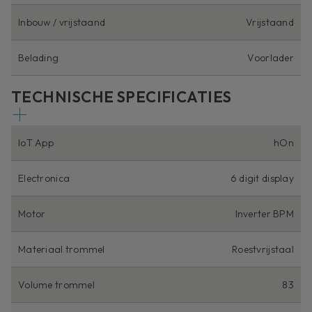
Inbouw / vrijstaand
Vrijstaand
Belading
Voorlader
TECHNISCHE SPECIFICATIES
IoT App
hOn
Electronica
6 digit display
Motor
Inverter BPM
Materiaal trommel
Roestvrijstaal
Volume trommel
83