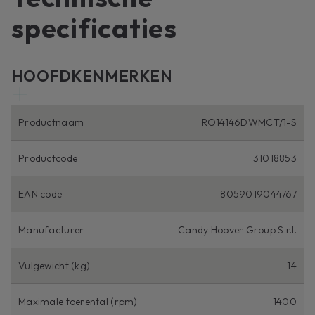
specificaties
HOOFDKENMERKEN
Productnaam
RO14146DWMCT/1-S
Productcode
31018853
EAN code
8059019044767
Manufacturer
Candy Hoover Group S.r.l.
Vulgewicht (kg)
14
Maximale toerental (rpm)
1400