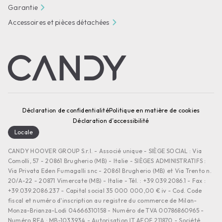
Garantie
Accessoires et pièces détachées
Déclaration de confidentialité
Politique en matière de cookies
Déclaration d’accessibilité
Locale
CANDY HOOVER GROUP S.r.I. - Associé unique - SIÈGE SOCIAL : Via
Comolli, 57 - 20861 Brugherio (MB) - Italie - SIÈGES ADMINISTRATIFS :
Via Privata Eden Fumagalli snc - 20861 Brugherio (MB) et Via Trento n.
20/A-22 - 20871 Vimercate (MB) - Italie - Tél. : +39.039.2086.1 - Fax :
+39.039.2086.237 - Capital social 35 000 000,00 € iv - Cod. Code
fiscal et numéro d'inscription au registre du commerce de Milan-
Monza-Brianza-Lodi 04666310158 - Numéro de TVA 00786860965 -
Numéro REA : MB-1033934 - Autorisation IT AEOF 211870 - Société