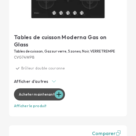
Tables de cuisson Moderna Gas on
Glass
Tables de cuisson, Gaz sur verre, 5 zones, Noir, VERRE TREMPE
CVG74WPB
Brûleur double couronne
Grilles en fonte
Afficher d'autres
Grilles pour lave-vaisselle
Verre trempé
Acheter maintenant
Afficher le produit
Comparer