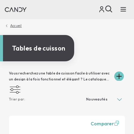
Accueil
Tables de cuisson
Vous recherchez une table de cuisson facile à utiliser avec
un design à la fois fonctionnel et élégant ? Le catalogue
Candy propose différents modèles pour répondre à tous
vos besoins. La plaque de cuisson à gaz, par exemple,
offre des solutions de deux à six feux et est disponible en
Trier par:
verre trempé et en acier inoxydable. La plaque à induction,
en revanche, est plus moderne et garantit une cuisson
rapide, un nettoyage plus facile et une meilleure
résistance aux rayures et aux abrasions. Facilitez votre
Comparer
journée en choisissant la plaque de cuisson qui
correspond le mieux à vos goûts et à vos habitudes.