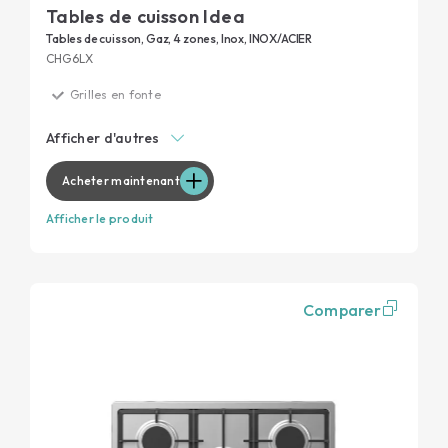
Tables de cuisson Idea
Tables de cuisson, Gaz, 4 zones, Inox, INOX/ACIER
CHG6LX
Grilles en fonte
Grilles pour lave-vaisselle
Afficher d'autres
Manettes latérales
Zones de dimensions différentes
Acheter maintenant
Afficher le produit
Comparer