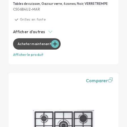
Tables de cuisson, Gaz sur verre, 4 zones, Noir, VERRE TREMPE
CSG6B4U2-MAR
Grilles en fonte
Grilles pour lave-vaisselle
Afficher d'autres
Commandes par manettes
Verre trempé
Acheter maintenant
Afficher le produit
Comparer