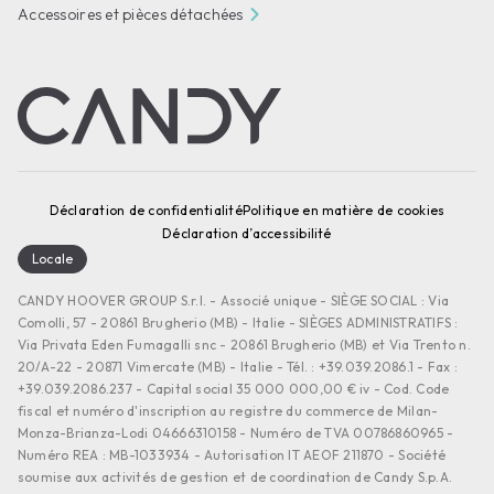
Accessoires et pièces détachées
Déclaration de confidentialité
Politique en matière de cookies
Déclaration d’accessibilité
Locale
CANDY HOOVER GROUP S.r.I. - Associé unique - SIÈGE SOCIAL : Via
Comolli, 57 - 20861 Brugherio (MB) - Italie - SIÈGES ADMINISTRATIFS :
Via Privata Eden Fumagalli snc - 20861 Brugherio (MB) et Via Trento n.
20/A-22 - 20871 Vimercate (MB) - Italie - Tél. : +39.039.2086.1 - Fax :
+39.039.2086.237 - Capital social 35 000 000,00 € iv - Cod. Code
fiscal et numéro d'inscription au registre du commerce de Milan-
Monza-Brianza-Lodi 04666310158 - Numéro de TVA 00786860965 -
Numéro REA : MB-1033934 - Autorisation IT AEOF 211870 - Société
soumise aux activités de gestion et de coordination de Candy S.p.A.