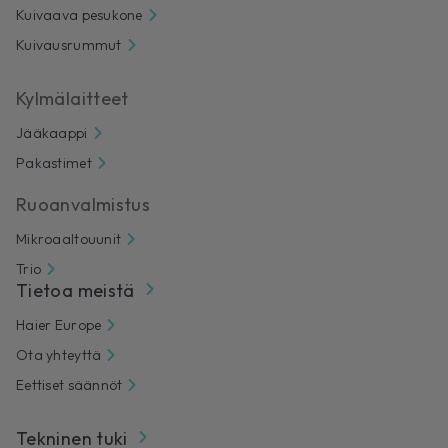
Kuivaava pesukone
Kuivausrummut
Kylmälaitteet
Jääkaappi
Pakastimet
Ruoanvalmistus
Mikroaaltouunit
Trio
Tietoa meistä
Haier Europe
Ota yhteyttä
Eettiset säännöt
Tekninen tuki