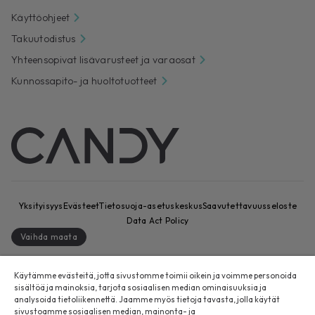
Käyttöohjeet
Takuutodistus
Yhteensopivat lisävarusteet ja varaosat
Kunnossapito- ja huoltotuotteet
Yksityisyys
Evästeet
Tietosuoja-asetuskeskus
Saavutettavuusseloste
Data Act Policy
Vaihda maata
CANDY HOOVER GROUP S.r.I. – ainut osakkeenomistaja –
Käytämme evästeitä, jotta sivustomme toimii oikein ja voimme personoida
REKISTERÖITY TOIMIPAIKKA: Via Comolli, 57 – 20861 Brugherio (MB) –
sisältöä ja mainoksia, tarjota sosiaalisen median ominaisuuksia ja
Italia – HALLINNOLLISET TOIMIPAIKAT: Via Privata Eden Fumagalli snc –
analysoida tietoliikennettä. Jaamme myös tietoja tavasta, jolla käytät
20861 Brugherio (MB) ja Via Trento n. 20/A-22 – 20871 Vimercate (MB)
sivustoamme sosiaalisen median, mainonta- ja