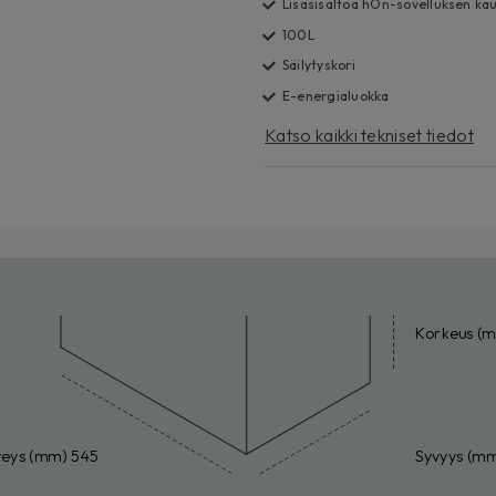
Lisäsisältöä hOn-sovelluksen ka
100L
Säilytyskori
E-energialuokka
Katso kaikki tekniset tiedot
Korkeus (
veys (mm) 545
Syvyys (m