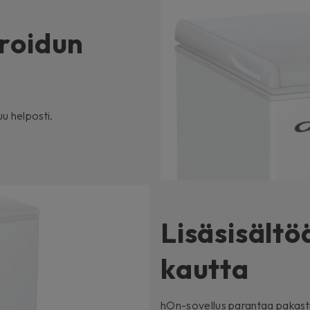
roidun
u helposti.
Lisäsisält
kautta
hOn-sovellus parantaa pakasti