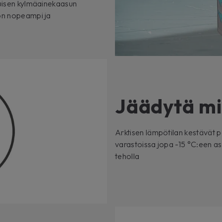
tuisen kylmäainekaasun
 on nopeampi ja
Jäädytä mi
Arktisen lämpötilan kestävät pa
varastoissa jopa -15 °C:een as
teholla