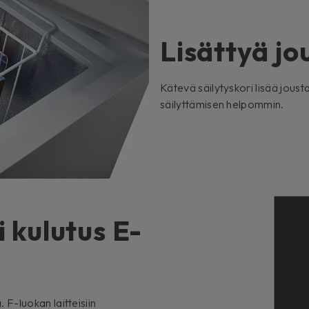
Lisättyä jo
Kätevä säilytyskori lisää jous
säilyttämisen helpommin.
 kulutus E-
F-luokan laitteisiin