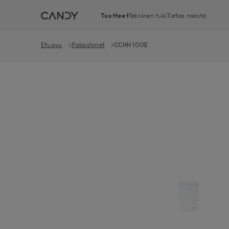
Tuotteet
Tekninen tuki
Tietoa meistä
Etusivu
Pakastimet
CCHH 100E