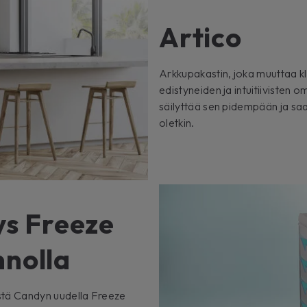
Artico
Arkkupakastin, joka muuttaa kl
edistyneiden ja intuitiivisten 
säilyttää sen pidempään ja saa
oletkin.
s Freeze
nnolla
tä Candyn uudella Freeze