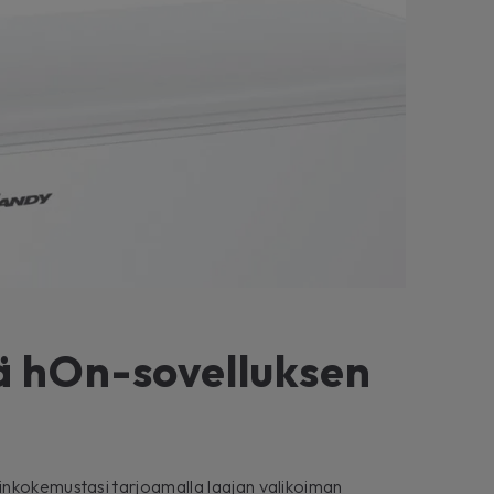
öä hOn-sovelluksen
nkokemustasi tarjoamalla laajan valikoiman