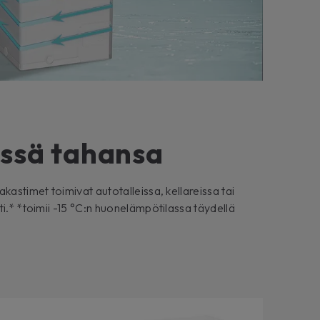
ssä tahansa
kastimet toimivat autotalleissa, kellareissa tai
ti.* *toimii -15 °C:n huonelämpötilassa täydellä