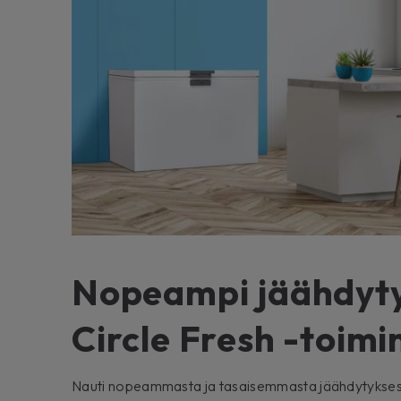
Nopeampi jäähdyty
Circle Fresh -toimi
Nauti nopeammasta ja tasaisemmasta jäähdytykses