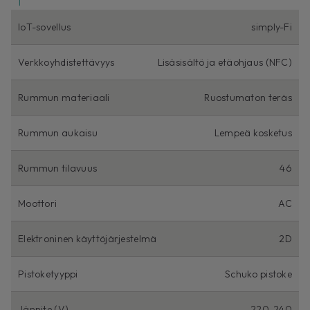
IoT-sovellus
simply-Fi
Verkkoyhdistettävyys
Lisäsisältö ja etäohjaus (NFC)
Rummun materiaali
Ruostumaton teräs
Rummun aukaisu
Lempeä kosketus
Rummun tilavuus
46
Moottori
AC
Elektroninen käyttöjärjestelmä
2D
Pistoketyyppi
Schuko pistoke
Jännite (V)
220-240