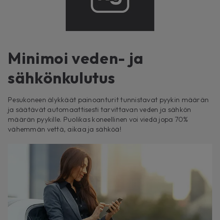
Minimoi veden- ja
sähkönkulutus
Pesukoneen älykkäät painoanturit tunnistavat pyykin määrän
ja säätävät automaattisesti tarvittavan veden ja sähkön
määrän pyykille. Puolikas koneellinen voi viedä jopa 70%
vähemmän vettä, aikaa ja sähköä!