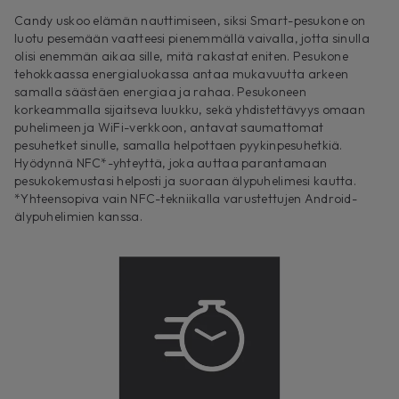
Candy uskoo elämän nauttimiseen, siksi Smart-pesukone on
luotu pesemään vaatteesi pienemmällä vaivalla, jotta sinulla
olisi enemmän aikaa sille, mitä rakastat eniten. Pesukone
tehokkaassa energialuokassa antaa mukavuutta arkeen
samalla säästäen energiaa ja rahaa. Pesukoneen
korkeammalla sijaitseva luukku, sekä yhdistettävyys omaan
puhelimeen ja WiFi-verkkoon, antavat saumattomat
pesuhetket sinulle, samalla helpottaen pyykinpesuhetkiä.
Hyödynnä NFC*-yhteyttä, joka auttaa parantamaan
pesukokemustasi helposti ja suoraan älypuhelimesi kautta.
*Yhteensopiva vain NFC-tekniikalla varustettujen Android-
älypuhelimien kanssa.