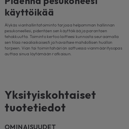
Pidennä pesukoneesi
käyttöikää
Älykäs vianhallintatoiminto tarjoaa helpomman hallinnan
pesukoneellesi, pidentäen sen käyttöikää ja parantaen
tehokkuutta. Toiminto kertoo laitteesi kunnosta seuraamalla
sen tilaa reaaliaikaisesti ja havaitsee mahdollisen huollon
tarpeen. Vian tai toimintahäiriön sattuessa vianmääritysopas
auttaa sinua löytämään ratkaisun.
Yksityiskohtaiset
tuotetiedot
OMINAISUUDET