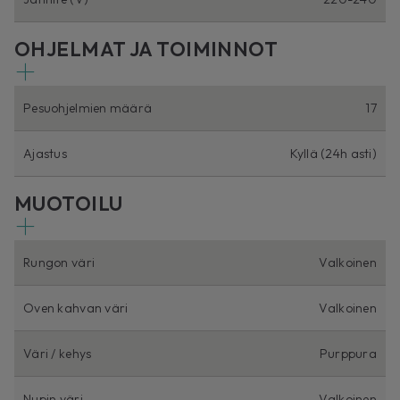
OHJELMAT JA TOIMINNOT
Pesuohjelmien määrä
17
Ajastus
Kyllä (24h asti)
MUOTOILU
Rungon väri
Valkoinen
Oven kahvan väri
Valkoinen
Väri / kehys
Purppura
Nupin väri
Valkoinen