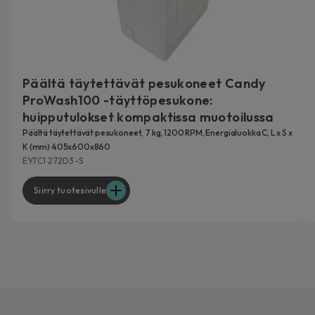
Päältä täytettävät pesukoneet Candy
ProWash100 -täyttöpesukone:
huipputulokset kompaktissa muotoilussa
Päältä täytettävät pesukoneet, 7 kg, 1200 RPM, Energialuokka C, L x S x
K (mm) 405x600x860
EYTC1 272D3-S
Siirry tuotesivulle