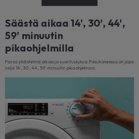
Säästä aikaa 14', 30', 44',
59' minuutin
pikaohjelmilla
Paras yhdistelmä aikaa ja suorituskykyä. Pesukoneessa on jopa
neljä 14', 30', 44', 59' minuutin pikaohjelmaa.