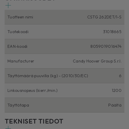
Tuotteen nimi
CSTG 262DET/1-S
Tuotekoodi
31018665
EAN-koodi
8059019016474
Manufacturer
Candy Hoover Group S.r.l.
Täyttömäärä puuvilla (kg) - (2010/30/EC)
6
Linkousnopeus (kierr./min.)
1200
Täyttötapa
Päältä
TEKNISET TIEDOT