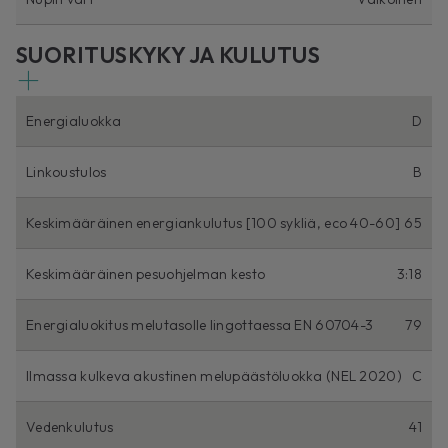
SUORITUSKYKY JA KULUTUS
Energialuokka
D
Linkoustulos
B
Keskimääräinen energiankulutus [100 sykliä, eco 40-60]
65
Keskimääräinen pesuohjelman kesto
3:18
Energialuokitus melutasolle lingottaessa EN 60704-3
79
Ilmassa kulkeva akustinen melupäästöluokka (NEL 2020)
C
Vedenkulutus
41