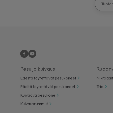
Tuotan
Pesu ja kuivaus
Ruoanv
Edestä täytettävät pesukoneet
Mikroaal
Päältä täytettävät pesukoneet
Trio
Kuivaava pesukone
Kuivausrummut