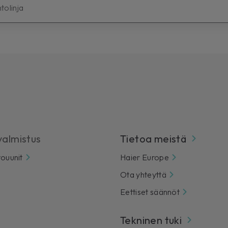
tolinja
almistus
Tietoa meistä
touunit
Haier Europe
Ota yhteyttä
Eettiset säännöt
Tekninen tuki