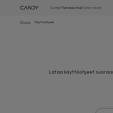
Tuotteet
Tekninen tuki
Tietoa meistä
Etusivu
Käyttöohjeet
Lataa käyttöohjeet suoraan s