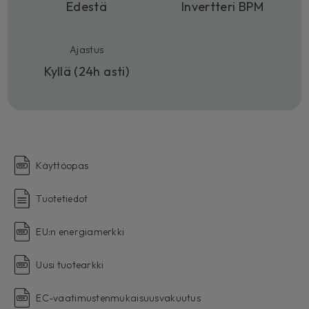
Edestä
Invertteri BPM
Ajastus
Kyllä (24h asti)
Käyttöopas
Tuotetiedot
EU:n energiamerkki
Uusi tuotearkki
EC-vaatimustenmukaisuusvakuutus