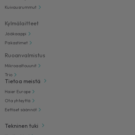
Kuivausrummut
Kylmälaitteet
Jääkaappi
Pakastimet
Ruoanvalmistus
Mikroaaltouunit
Trio
Tietoa meistä
Haier Europe
Ota yhteyttä
Eettiset säännöt
Tekninen tuki