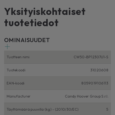
Yksityiskohtaiset
tuotetiedot
OMINAISUUDET
Tuotteen nimi
CW50-BP12307U1-S
Tuotekoodi
31020608
EAN-koodi
8059019106113
Manufacturer
Candy Hoover Group S.r.l.
Täyttömäärä puuvilla (kg) - (2010/30/EC)
5