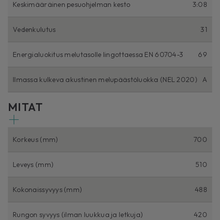
Keskimääräinen pesuohjelman kesto
3:08
Vedenkulutus
31
Energialuokitus melutasolle lingottaessa EN 60704-3
69
Ilmassa kulkeva akustinen melupäästöluokka (NEL 2020)
A
MITAT
Korkeus (mm)
700
Leveys (mm)
510
Kokonaissyvyys (mm)
488
Rungon syvyys (ilman luukkua ja letkuja)
420