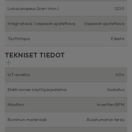
Linkousnopeus (kierr./min.)
1200
Integroitava / vapaasti sijoitettava
Vapaasti sijoitettava
Täyttötapa
Edestä
TEKNISET TIEDOT
IoT-sovellus
hOn
Elektroninen käyttöjärjestelmä
Kosketus
Moottori
Invertteri BPM
Rummun materiaali
Ruostumaton teräs