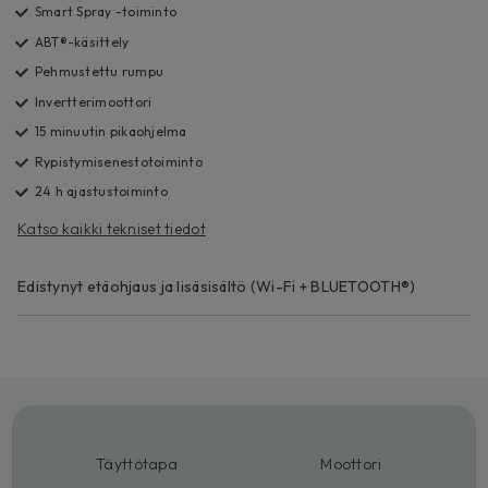
Smart Spray -toiminto
ABT®-käsittely
Pehmustettu rumpu
Invertterimoottori
15 minuutin pikaohjelma
Rypistymisenestotoiminto
24 h ajastustoiminto
Katso kaikki tekniset tiedot
Edistynyt etäohjaus ja lisäsisältö (Wi-Fi + BLUETOOTH®)
Täyttötapa
Moottori