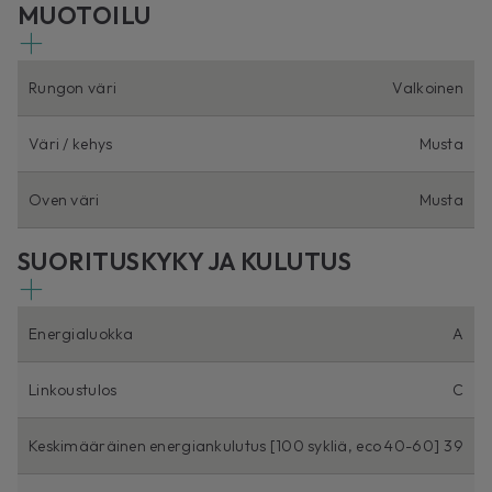
MUOTOILU
Rungon väri
Valkoinen
Väri / kehys
Musta
Oven väri
Musta
SUORITUSKYKY JA KULUTUS
Energialuokka
A
Linkoustulos
C
Keskimääräinen energiankulutus [100 sykliä, eco 40-60]
39