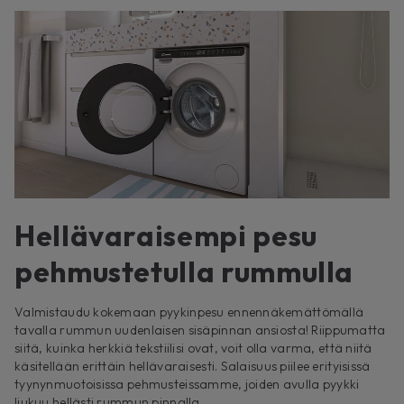
Hellävaraisempi pesu
pehmustetulla rummulla
Valmistaudu kokemaan pyykinpesu ennennäkemättömällä
tavalla rummun uudenlaisen sisäpinnan ansiosta! Riippumatta
siitä, kuinka herkkiä tekstiilisi ovat, voit olla varma, että niitä
käsitellään erittäin hellävaraisesti. Salaisuus piilee erityisissä
tyynynmuotoisissa pehmusteissamme, joiden avulla pyykki
liukuu hellästi rummun pinnalla.