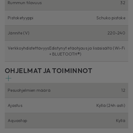
Rummun tilavuus
32
Pistoketyyppi
Schuko pistoke
Jännite (V)
220-240
Verkkoyhdistettävyys
Edistynyt etäohjaus ja lisäsisältö (Wi-Fi
+ BLUETOOTH®)
OHJELMAT JA TOIMINNOT
Pesuohjelmien määrä
12
Ajastus
Kyllä (24h asti)
Aquastop
Kyllä