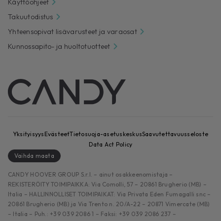
Käyttöohjeet
Takuutodistus
Yhteensopivat lisävarusteet ja varaosat
Kunnossapito- ja huoltotuotteet
Yksityisyys
Evästeet
Tietosuoja-asetuskeskus
Saavutettavuusseloste
Data Act Policy
Vaihda maata
CANDY HOOVER GROUP S.r.I. – ainut osakkeenomistaja –
REKISTERÖITY TOIMIPAIKKA: Via Comolli, 57 – 20861 Brugherio (MB) –
Italia – HALLINNOLLISET TOIMIPAIKAT: Via Privata Eden Fumagalli snc –
20861 Brugherio (MB) ja Via Trento n. 20/A-22 – 20871 Vimercate (MB)
– Italia – Puh.: +39 039 2086 1 – Faksi: +39 039 2086 237 –