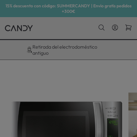
15% descuento con código: SUMMERCANDY | Envío gratis pedidos
+300€
Descuento exclusivo del 10%