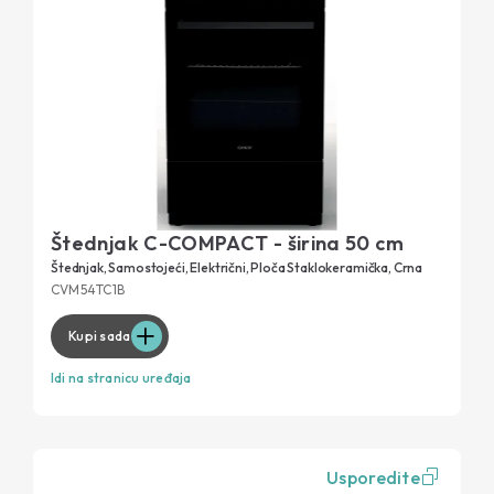
Štednjak C-COMPACT - širina 50 cm
Štednjak, Samostojeći, Električni, Ploča Staklokeramička, Crna
CVM54TC1B
Kupi sada
Idi na stranicu uređaja
Usporedite