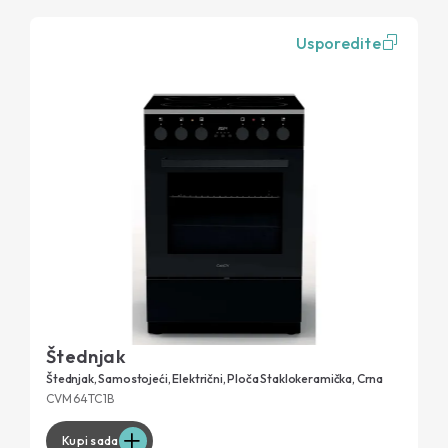
Usporedite
Štednjak
Štednjak, Samostojeći, Električni, Ploča Staklokeramička, Crna
CVM64TC1B
Kupi sada