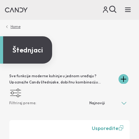
Home
Štednjaci
Sve funkcije moderne kuhinje u jednom uređaju?
Upoznajte Candy štednjake, dobitnu kombinaciju
funkcionalnosti pećnice i ploče uz praktičnu uštedu
prostora. Širok asortiman u nekoliko dostupnih boja, u
izvedbi plinskih i električnih pećnica, uz fleksibilnost
Filtriraj prema:
odabira optimalne kombinacije plinskih, električnih i
staklokeramičkih ploča. Izrađeni od materijala vrhunske
kvalitete, visoke pouzdanosti i jednostavne upotrebe,
Candy štednjaci moćan su saveznik svake kuhinje za brzu i
Usporedite
laku pripremu kulinarskih delicija.