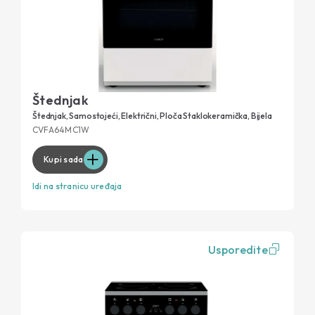
Štednjak
Štednjak, Samostojeći, Električni, Ploča Staklokeramička, Bijela
CVFA64MC1W
Kupi sada
Idi na stranicu uređaja
Usporedite