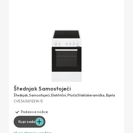
Štednjak Samostojeći
Štednjak, Samostojeći, Električni, Ploča Staklokeramička, Bijela
CVE5436FEEW/E
Podesive nožice
Kupi sada
Idi na stranicu uređaja