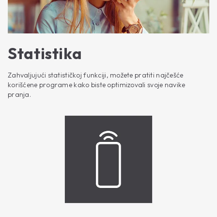
Statistika
Zahvaljujući statističkoj funkciji, možete pratiti najčešće
korišćene programe kako biste optimizovali svoje navike
pranja.