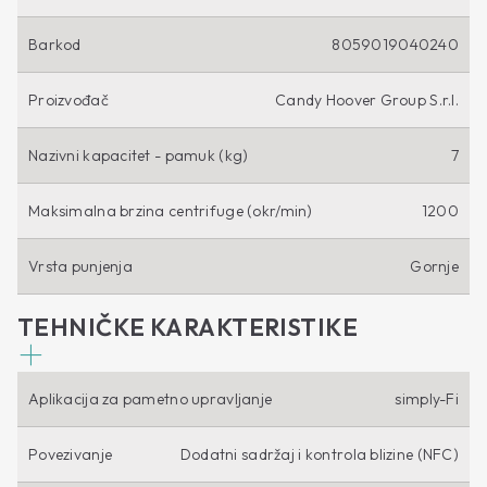
Barkod
8059019040240
Proizvođač
Candy Hoover Group S.r.l.
Nazivni kapacitet - pamuk (kg)
7
Maksimalna brzina centrifuge (okr/min)
1200
Vrsta punjenja
Gornje
TEHNIČKE KARAKTERISTIKE
Aplikacija za pametno upravljanje
simply-Fi
Povezivanje
Dodatni sadržaj i kontrola blizine (NFC)