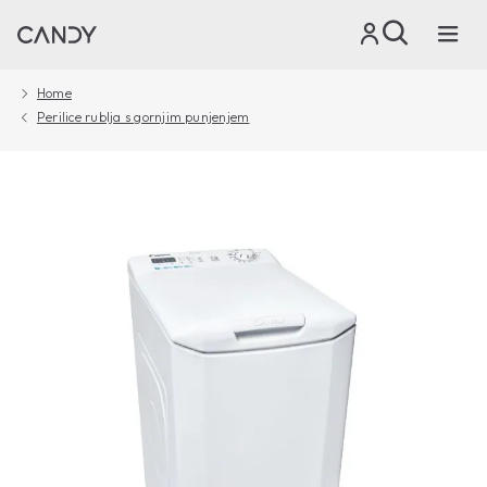
Home
Perilice rublja s gornjim punjenjem