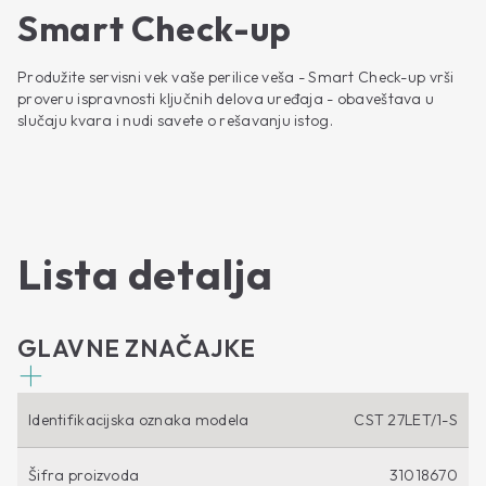
Smart Check-up
Produžite servisni vek vaše perilice veša - Smart Check-up vrši
proveru ispravnosti ključnih delova uređaja - obaveštava u
slučaju kvara i nudi savete o rešavanju istog.
Lista detalja
GLAVNE ZNAČAJKE
Identifikacijska oznaka modela
CST 27LET/1-S
Šifra proizvoda
31018670