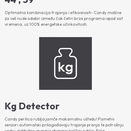
Optimalna kombinacija trajanja i efikasnosti- Candy mašine
za veš nude odabir između čak četiri brza programa ispod sat
vremena, uz 100% energetske učinkovitosti.
Kg Detector
Candy perilica rublja jamče maksimalnu uštedu! Pametni
senzori automatski prilagođavaju trajanje pranja te potrošnju
vode i električne energije stvarnoj količini rublja. Pola