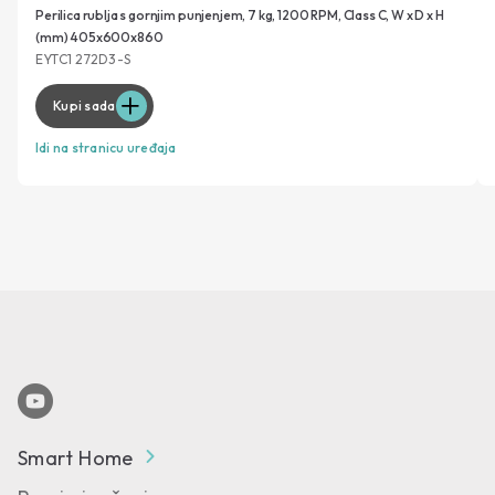
Perilica rublja s gornjim punjenjem, 7 kg, 1200 RPM, Class C, W x D x H
(mm) 405x600x860
EYTC1 272D3-S
Kupi sada
Idi na stranicu uređaja
Smart Home