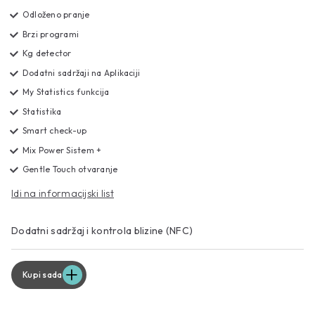
Odloženo pranje
Brzi programi
Kg detector
Dodatni sadržaji na Aplikaciji
My Statistics funkcija
Statistika
Smart check-up
Mix Power Sistem +
Gentle Touch otvaranje
Idi na informacijski list
Dodatni sadržaj i kontrola blizine (NFC)
Kupi sada