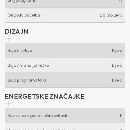
Broj programa
17
Odgoda početka
Da (do 24h)
DIZAJN
Boja uređaja
Bijela
Boja / materijal ručke
Bijela
Boja programatora
Bijela
ENERGETSKE ZNAČAJKE
Razred energetske učinkovitosti
E