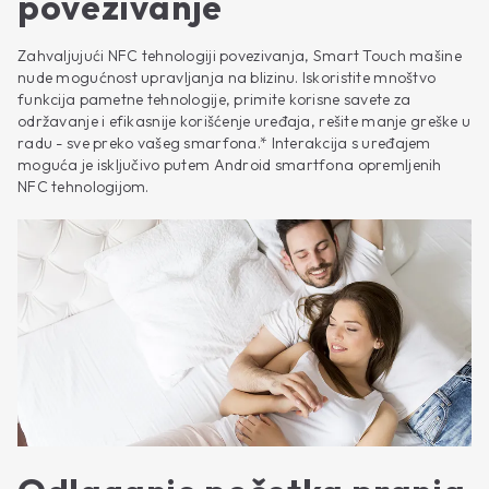
povezivanje
Zahvaljujući NFC tehnologiji povezivanja, Smart Touch mašine
nude mogućnost upravljanja na blizinu. Iskoristite mnoštvo
funkcija pametne tehnologije, primite korisne savete za
održavanje i efikasnije korišćenje uređaja, rešite manje greške u
radu - sve preko vašeg smarfona.* Interakcija s uređajem
moguća je isključivo putem Android smartfona opremljenih
NFC tehnologijom.