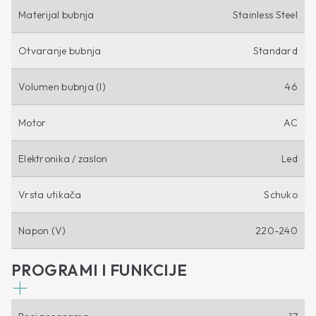
Materijal bubnja
Stainless Steel
Otvaranje bubnja
Standard
Volumen bubnja (l)
46
Motor
AC
Elektronika / zaslon
Led
Vrsta utikača
Schuko
Napon (V)
220-240
PROGRAMI I FUNKCIJE