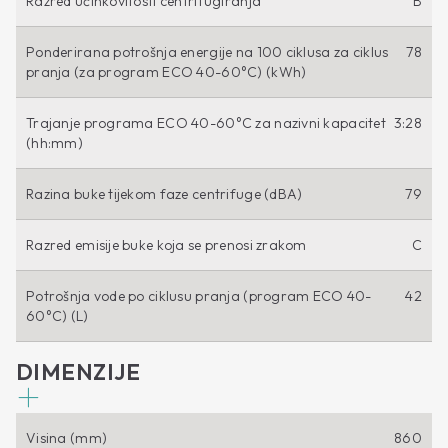
Razred učinkovitosti centrifugiranja
B
Ponderirana potrošnja energije na 100 ciklusa za ciklus
78
pranja (za program ECO 40-60°C) (kWh)
Trajanje programa ECO 40-60°C za nazivni kapacitet
3:28
(hh:mm)
Razina buke tijekom faze centrifuge (dBA)
79
Razred emisije buke koja se prenosi zrakom
C
Potrošnja vode po ciklusu pranja (program ECO 40-
42
60°C) (L)
DIMENZIJE
Visina (mm)
860