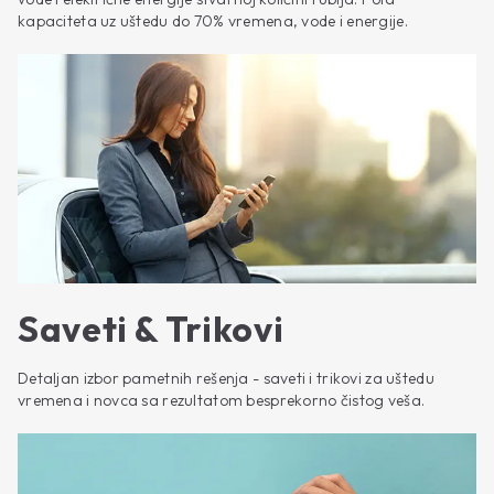
kapaciteta uz uštedu do 70% vremena, vode i energije.
Saveti & Trikovi
Detaljan izbor pametnih rešenja - saveti i trikovi za uštedu
vremena i novca sa rezultatom besprekorno čistog veša.