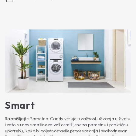
Smart
Razmišljajte Pametno. Candy veruje u važnost uživanja u životu
i zato su nove mašine za veš osmišljene za pametnu i praktičnu
upotrebu, kako bi pojednostavile proces pranja i svakodnevan