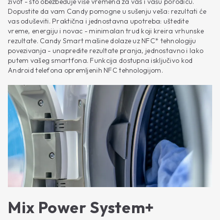
život - što obezbeđuje više vremena za vas i vašu porodicu.
Dopustite da vam Candy pomogne u sušenju veša: rezultati će
vas oduševiti. Praktična i jednostavna upotreba: uštedite
vreme, energiju i novac - minimalan trud koji kreira vrhunske
rezultate. Candy Smart mašine dolaze uz NFC* tehnologiju
povezivanja - unapredite rezultate pranja, jednostavno i lako
putem vašeg smartfona. Funkcija dostupna isključivo kod
Android telefona opremljenih NFC tehnologijom.
Mix Power System+