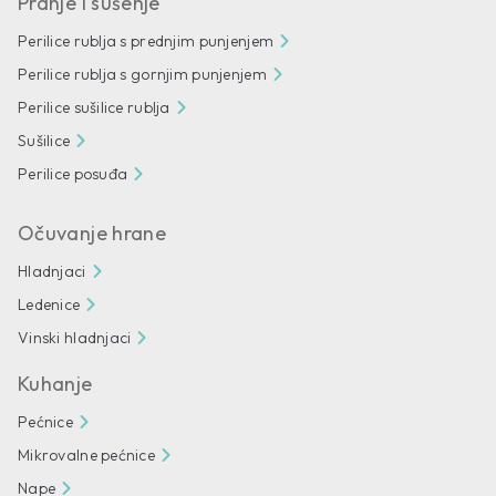
Pranje i sušenje
Perilice rublja s prednjim punjenjem
Perilice rublja s gornjim punjenjem
Perilice sušilice rublja
Sušilice
Perilice posuđa
Očuvanje hrane
Hladnjaci
Ledenice
Vinski hladnjaci
Kuhanje
Pećnice
Mikrovalne pećnice
Nape