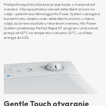
Postignite najučinkovitije brzo pranje ikada, u manje od sat
vremena. Više nije potrebno nanositi deterdžent izravno na
rublje - patentirana tehnologija Mix Power System+ ubrizgava
koncentriranu otopinu vode i deterdženta izravno u vlakna
rublja za izvrsne rezultate u rekordnom vremenu. Mix Power
System+ predstavlja Perfect Rapid 59' program: učinkovitost
pranja od 40°C na temperaturi od samo 20°C, uz uštedu
energije do 60%.
Gentle Touch otvaranje