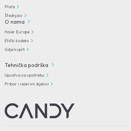
Ploče
Štednjaci
O nama
Haier Europe
Etički kodeks
Gdje kupiti
Tehnička podrška
Upustva za upotrebu
Pribor i rezervni dijelovi