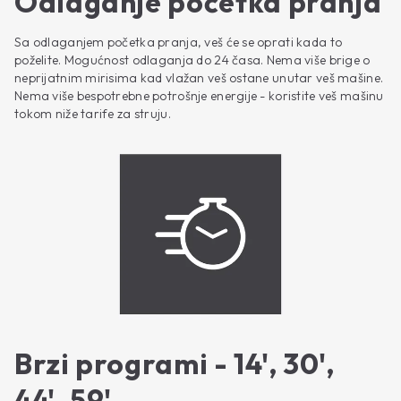
Odlaganje početka pranja
Sa odlaganjem početka pranja, veš će se oprati kada to
poželite. Mogućnost odlaganja do 24 časa. Nema više brige o
neprijatnim mirisima kad vlažan veš ostane unutar veš mašine.
Nema više bespotrebne potrošnje energije - koristite veš mašinu
tokom niže tarife za struju.
Brzi programi - 14', 30',
44', 59'