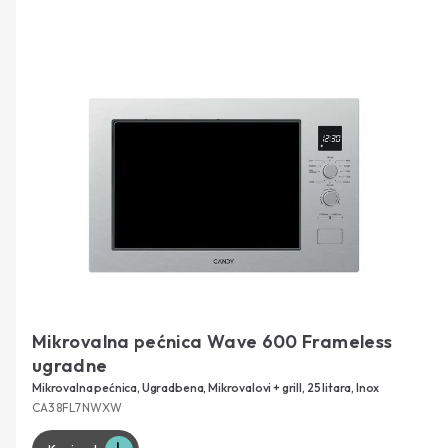
Mikrovalna pećnica Wave 600 Frameless
ugradne
Mikrovalna pećnica, Ugradbena, Mikrovalovi + grill, 25 litara, Inox
CA38FL7NWXW