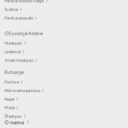
Perilice sušilice rublja
Sušilice
Perilice posuđa
Očuvanje hrane
Hladnjaci
Ledenice
Vinski hladnjaci
Kuhanje
Pećnice
Mikrovalne pećnice
Nape
Ploče
Štednjaci
O nama