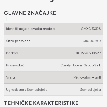
GLAVNE ZNAČAJKE
Identifikacijska oznaka modela
CMXG 30DS
Šifra proizvoda
38000250
Barkod
8016361918627
Proizvođač
Candy Hoover Group S.r.l.
Vrsta
Mikrovalovi + grill
Ugradbena / Samostojeća
Samostojeća
TEHNIČKE KARAKTERISTIKE