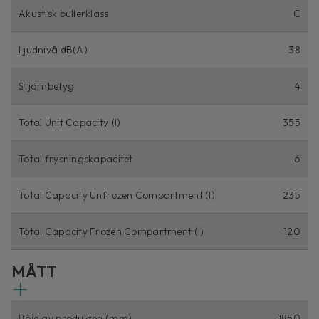
Akustisk bullerklass
C
Ljudnivå dB(A)
38
Stjärnbetyg
4
Total Unit Capacity (l)
355
Total frysningskapacitet
6
Total Capacity Unfrozen Compartment (l)
235
Total Capacity Frozen Compartment (l)
120
MÅTT
Höjd av produkten (mm)
1850