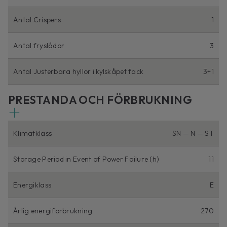
Antal Crispers
1
Antal fryslådor
3
Antal Justerbara hyllor i kylskåpet fack
3+1
PRESTANDA OCH FÖRBRUKNING
Klimatklass
SN — N — ST
Storage Period in Event of Power Failure (h)
11
Energiklass
E
Årlig energiförbrukning
270