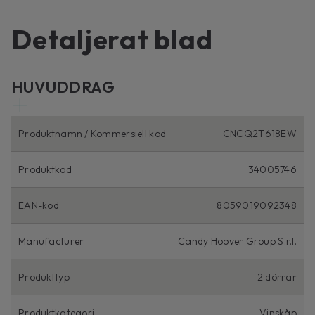
Detaljerat blad
HUVUDDRAG
Produktnamn / Kommersiell kod
CNCQ2T618EW
Produktkod
34005746
EAN-kod
8059019092348
Manufacturer
Candy Hoover Group S.r.l.
Produkttyp
2 dörrar
Produktkategori
Vinskåp